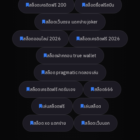
สล็อตเครดิตฟรี 200
สล็อตซื้อฟรีสปิน
สล็อตเว็บตรง แตกง่าย joker
สล็อตออนไลน์ 2026
สล็อตเครดิตฟรี 2026
สล็อตฝากถอน true wallet
สล็อต pragmatic ทดลองเล่น
สล็อตเครดิตฟรี กดรับเอง
สล็อต666
เล่นสล็อตฟรี
เล่นสล็อต
สล็อต xo แตกง่าย
สล็อตเว็บนอก