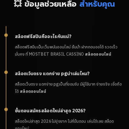
💥 ข้อมูลช่วยเหลือ
สำหรับคุณ
สล็อตฟรีสปินคืออะไรกันแน่?
สล็อตฟรีสปินเป็นเว็บพนันออนไลน์ ชั้นนำ ฝากถอนออโต้ รวดเร็ว
มั่นคง ที่ MOSTBET BRASIL CASSINO
สล็อตออนไลน์
สล็อตเว็บตรง แตกง่าย pgน่าเล่นไหม?
สล็อตเว็บตรง แตกง่าย pgเป็นที่ยอมรับ มีผู้ใช้มาก จ่ายจริง เชื่อถือ
ได้
สล็อตออนไลน์
ขั้นตอนสมัครสล็อตใหม่ล่าสุด 2026?
สล็อตใหม่ล่าสุด 2026ไม่ยุ่งยาก ไม่กี่ขั้นตอน เล่นได้เลย สล็อต
ออนไลน์