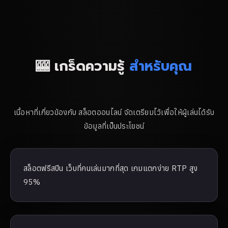
🎰 เกร็ดความรู้
สำหรับคุณ
เนื้อหาที่เกี่ยวข้องกับ สล็อตออนไลน์ จัดเตรียมไว้เพื่อให้ผู้เล่นได้รับ
ข้อมูลที่เป็นประโยชน์
สล็อตฟรีสปิน เว็บที่คนเล่นมากที่สุด เกมแตกง่าย RTP สูง
95%