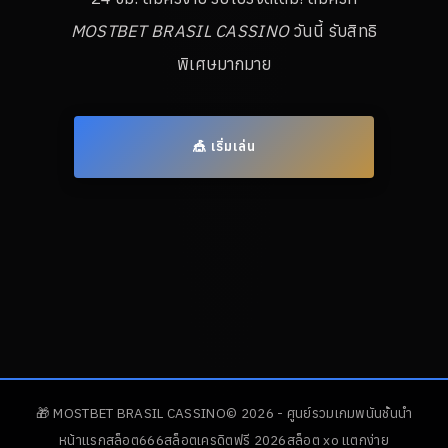
MOSTBET BRASIL CASSINO
วันนี้ รับสิทธิ
พิเศษมากมาย
🎪 เริ่มเล่น
🎁 MOSTBET BRASIL CASSINO
© 2026 - ศูนย์รวมเกมพนันชั้นนำ
หน้าแรก
สล็อต666
สล็อตเครดิตฟรี 2026
สล็อต xo แตกง่าย