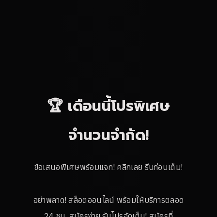
🏆 เดือนนี้โปรพิเศษ
จำนวนจำกัด!
ข้อเสนอพิเศษพร้อมแจก! คลิกเลย รีบก่อนเต็ม!
อย่าพลาด! สล็อตออนไลน์ พร้อมให้บริการตลอด
24 ชม. สมัครง่าย รับโปรจัดเต็ม! สมัครที่