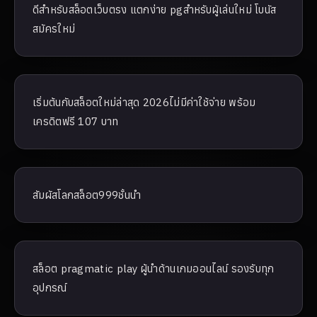
ดีสำหรับสล็อตเว็บตรง แตกง่าย pgสำหรับผู้เล่นใหม่ โบนัส
สมัครใหม่
เริ่มต้นกับสล็อตใหม่ล่าสุด 2026ไม่มีค่าใช้จ่าย พร้อม
เครดิตฟรี 107 บาท
สัมผัสโลกสล็อต999ชั้นนำ
สล็อต pragmatic play ผู้นำด้านเกมออนไลน์ รองรับทุก
อุปกรณ์