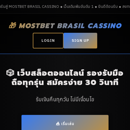
นรับสู่ MOSTBET BRASIL CASSINO ● เว็บเดิมพันอันดับ 1 ● ยินดีต้อนรับ ●
🎁 MOSTBET BRASIL CASSINO
LOGIN
SIGN UP
🎲 เว็บสล็อตออนไลน์ รองรับมือ
ถือทุกรุ่น สมัครง่าย 30 วินาที
รับเงินคืนทุกวัน ไม่มีเงื่อนไข
🎪 เริ่มเล่น