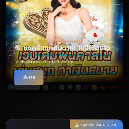
🎯 แจกคืนทุกสัปดาห์! ไม่มีเงื่อนไข
โบนัสแนะนำเพื่อน รับ 100 บาท/คน
เริ่มเล่น
วันเสาร์ที่ 8 ส.ค. 2569