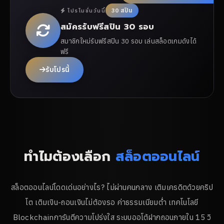
30 สปิน
โปรโมชั่นวันนี้
สมัครรับฟรีสปิน 30 รอบ
สมาชิกใหม่รับฟรีสปิน 30 รอบ เล่นสล็อตเกมดังได้
ฟรี
รับโปรนี้
ทำไมต้องเลือก
สล็อตออนไลน์
สล็อตออนไลน์โดดเด่นอย่างไร? ไม่ผ่านคนกลาง เติมเครดิตด้วยคริป
โต เติมเงิน-ถอนเงินไม่ต้องรอ ค่าธรรมเนียมต่ำ เทคโนโลยี
Blockchainการันตีความโปร่งใส ระบบออโต้ฝากถอนภายใน 15 วิ