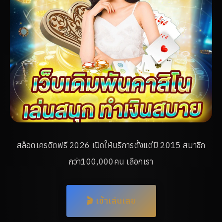
สล็อตเครดิตฟรี 2026 เปิดให้บริการตั้งแต่ปี 2015 สมาชิก
กว่า100,000คน เลือกเรา
🎬 เข้าเล่นเลย