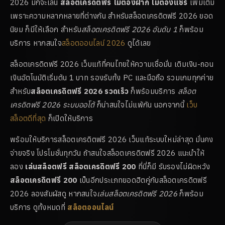
2026 มักจะเล่น
สล็อตเครดิตฟรี ไม่ต้องฝาก ไม่ต้องแชร์
เพิ่มเติม
เพราะความหลากหลายที่ต่างกัน สำหรับสล็อตเครดิตฟรี 2026 ยอด
นิยม ก็มีให้เลือก สำหรับ
สล็อตเครดิตฟรี 2026 อันดับ 1
ก็พร้อม
บริการ หากสนใจ
สล็อตออนไลน์ 2026
ดูได้เลย
สล็อตเครดิตฟรี 2026 เว็บแท้ที่คนไทยให้ความเชื่อมั่น เติมเงิน-ถอน
เงินอัตโนมัติเริ่มต้น 1 บาท รองรับทั้ง PC และมือถือ รวมเกมทุกค่าย
สำหรับ
สล็อตเครดิตฟรี 2026 รวดเร็ว
ก็พร้อมบริการ
สล็อต
เครดิตฟรี 2026 ระบบออโต้
ก็น่าสนใจไม่แพ้กัน นอกจากนี้
เว็บ
สล็อตดีที่สุด
ก็เปิดให้บริการ
พร้อมให้บริการสล็อตเครดิตฟรี 2026 เว็บแท้ระบบใหม่ล่าสุด มั่นคง
จ่ายจริง โปรโมชั่นทุกวัน ถ้าสนใจสล็อตเครดิตฟรี 2026 แนะนำให้
ลอง
เล่นสล็อตฟรี สล็อตเครดิตฟรี 200
ที่นี่ก็มี รับรองไม่ผิดหวัง
สล็อตเครดิตฟรี 200
เป็นอีกประเภทยอดฮิตคู่กับสล็อตเครดิตฟรี
2026 ลองสัมผัสดู หากสนใจ
เล่นสล็อตเครดิตฟรี 2026
ก็พร้อม
บริการ ดูทั้งหมดที่
สล็อตออนไลน์