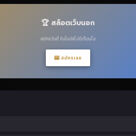
🏆 สล็อตเว็บนอก
สมัครวันนี้ รับโบนัสไม่มีเงื่อนไข
🎰 สมัครเลย