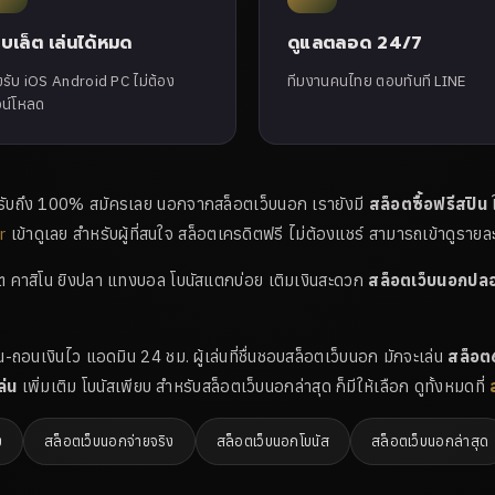
็บเล็ต เล่นได้หมด
ดูแลตลอด 24/7
รับ iOS Android PC ไม่ต้อง
ทีมงานคนไทย ตอบทันที LINE
วน์โหลด
 รับถึง 100% สมัครเลย นอกจากสล็อตเว็บนอก เรายังมี
สล็อตซื้อฟรีสปิน
ใ
r
เข้าดูเลย สำหรับผู้ที่สนใจ สล็อตเครดิตฟรี ไม่ต้องแชร์ สามารถเข้าดูรายละ
ต คาสิโน ยิงปลา แทงบอล โบนัสแตกบ่อย เติมเงินสะดวก
สล็อตเว็บนอกปล
ิน-ถอนเงินไว แอดมิน 24 ชม. ผู้เล่นที่ชื่นชอบสล็อตเว็บนอก มักจะเล่น
สล็อต
่น
เพิ่มเติม โบนัสเพียบ สำหรับสล็อตเว็บนอกล่าสุด ก็มีให้เลือก ดูทั้งหมดที่
ง
สล็อตเว็บนอกจ่ายจริง
สล็อตเว็บนอกโบนัส
สล็อตเว็บนอกล่าสุด