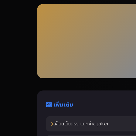
🎰 เพิ่มเติม
สล็อตเว็บตรง แตกง่าย joker