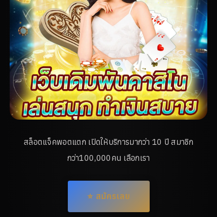
สล็อตแจ็คพอตแตก เปิดให้บริการมากว่า 10 ปี สมาชิก
กว่า100,000คน เลือกเรา
⭐ สมัครเลย