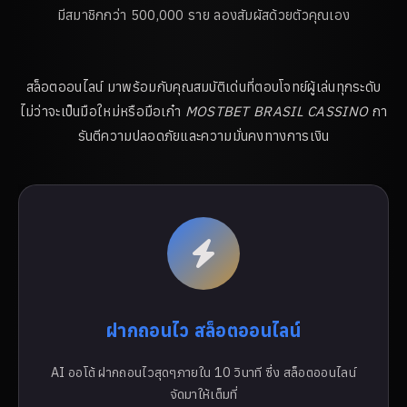
มีสมาชิกกว่า 500,000 ราย ลองสัมผัสด้วยตัวคุณเอง
สล็อตออนไลน์ มาพร้อมกับคุณสมบัติเด่นที่ตอบโจทย์ผู้เล่นทุกระดับ
ไม่ว่าจะเป็นมือใหม่หรือมือเก๋า
MOSTBET BRASIL CASSINO
กา
รันตีความปลอดภัยและความมั่นคงทางการเงิน
ฝากถอนไว สล็อตออนไลน์
AI ออโต้ ฝากถอนไวสุดๆภายใน 10 วินาที ซึ่ง สล็อตออนไลน์
จัดมาให้เต็มที่