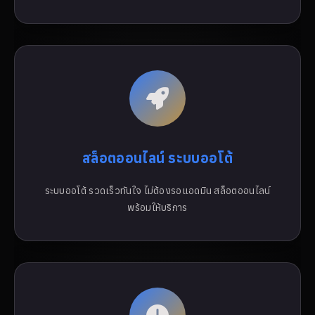
สล็อตออนไลน์ ระบบออโต้
ระบบออโต้ รวดเร็วทันใจ ไม่ต้องรอแอดมิน สล็อตออนไลน์
พร้อมให้บริการ