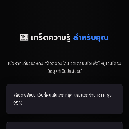
🎰 เกร็ดความรู้
สำหรับคุณ
เนื้อหาที่เกี่ยวข้องกับ สล็อตออนไลน์ จัดเตรียมไว้เพื่อให้ผู้เล่นได้รับ
ข้อมูลที่เป็นประโยชน์
สล็อตฟรีสปิน เว็บที่คนเล่นมากที่สุด เกมแตกง่าย RTP สูง
95%