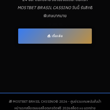
MOSTBET BRASIL CASSINO
วันนี้ รับสิทธิ
พิเศษมากมาย
🎪 เริ่มเล่น
🎁 MOSTBET BRASIL CASSINO
© 2026 - ศูนย์รวมเกมพนันชั้นนำ
หน้าแรก
สล็อต666
สล็อตเครดิตฟรี 2026
สล็อต xo แตกง่าย