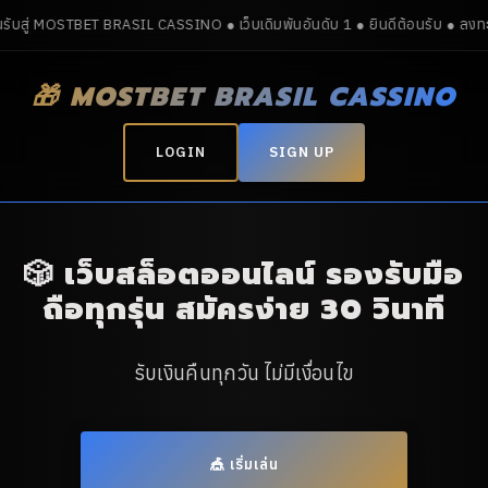
นรับสู่ MOSTBET BRASIL CASSINO ● เว็บเดิมพันอันดับ 1 ● ยินดีต้อนรับ ●
🎁 MOSTBET BRASIL CASSINO
LOGIN
SIGN UP
🎲 เว็บสล็อตออนไลน์ รองรับมือ
ถือทุกรุ่น สมัครง่าย 30 วินาที
รับเงินคืนทุกวัน ไม่มีเงื่อนไข
🎪 เริ่มเล่น