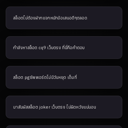
สล็อตไม่ต้องฝากแจกหนักข้อเสนอดีๆตลอด
กำลังหาสล็อต cq9 เว็บตรง ที่นี่คือคำตอบ
สล็อต pgซัพพอร์ตไม่มีวันหยุด เต็มที่
มาสัมผัสสล็อต joker เว็บตรง ไม่ผิดหวังแน่นอน