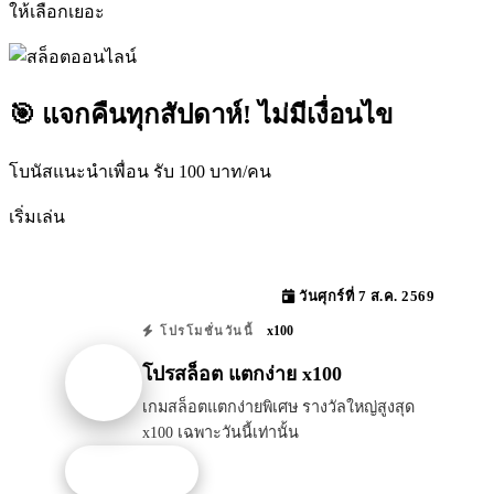
ให้เลือกเยอะ
🎯 แจกคืนทุกสัปดาห์! ไม่มีเงื่อนไข
โบนัสแนะนำเพื่อน รับ 100 บาท/คน
เริ่มเล่น
วันศุกร์ที่ 7 ส.ค. 2569
x100
โปรโมชั่นวันนี้
โปรสล็อต แตกง่าย x100
เกมสล็อตแตกง่ายพิเศษ รางวัลใหญ่สูงสุด
x100 เฉพาะวันนี้เท่านั้น
รับโปรนี้