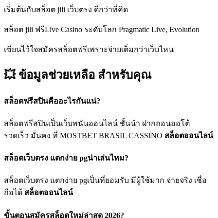
เริ่มต้นกับสล็อต jili เว็บตรง ดีกว่าที่คิด
สล็อต jili ฟรีLive Casino ระดับโลก Pragmatic Live, Evolution
เซียนไว้ใจสมัครสล็อตฟรีเพราะจ่ายเต็มกว่าเว็บไหน
💥 ข้อมูลช่วยเหลือ
สำหรับคุณ
สล็อตฟรีสปินคืออะไรกันแน่?
สล็อตฟรีสปินเป็นเว็บพนันออนไลน์ ชั้นนำ ฝากถอนออโต้
รวดเร็ว มั่นคง ที่ MOSTBET BRASIL CASSINO
สล็อตออนไลน์
สล็อตเว็บตรง แตกง่าย pgน่าเล่นไหม?
สล็อตเว็บตรง แตกง่าย pgเป็นที่ยอมรับ มีผู้ใช้มาก จ่ายจริง เชื่อ
ถือได้
สล็อตออนไลน์
ขั้นตอนสมัครสล็อตใหม่ล่าสุด 2026?