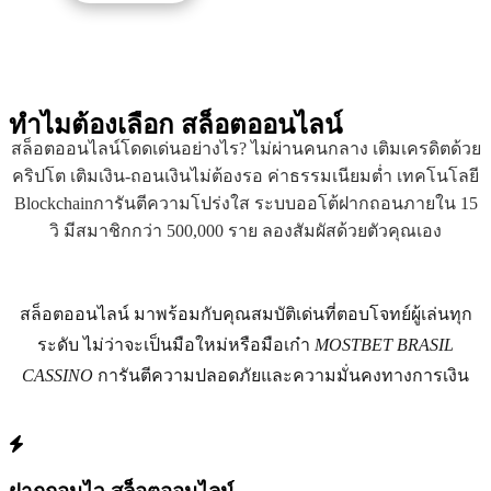
ทำไมต้องเลือก
สล็อตออนไลน์
สล็อตออนไลน์โดดเด่นอย่างไร? ไม่ผ่านคนกลาง เติมเครดิตด้วย
คริปโต เติมเงิน-ถอนเงินไม่ต้องรอ ค่าธรรมเนียมต่ำ เทคโนโลยี
Blockchainการันตีความโปร่งใส ระบบออโต้ฝากถอนภายใน 15
วิ มีสมาชิกกว่า 500,000 ราย ลองสัมผัสด้วยตัวคุณเอง
สล็อตออนไลน์ มาพร้อมกับคุณสมบัติเด่นที่ตอบโจทย์ผู้เล่นทุก
ระดับ ไม่ว่าจะเป็นมือใหม่หรือมือเก๋า
MOSTBET BRASIL
CASSINO
การันตีความปลอดภัยและความมั่นคงทางการเงิน