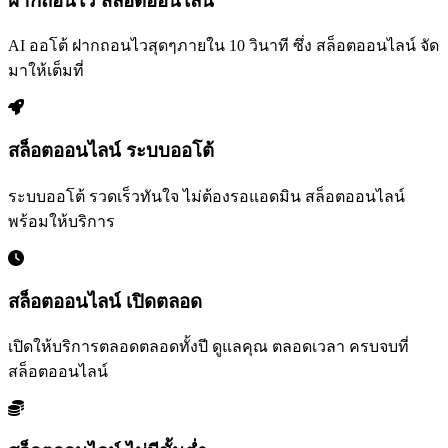
ฝากถอนไว สล็อตออนไลน์
AI ออโต้ ฝากถอนไวสุดๆภายใน 10 วินาที ซึ่ง สล็อตออนไลน์ จัด
มาให้เต็มที่
สล็อตออนไลน์ ระบบออโต้
ระบบออโต้ รวดเร็วทันใจ ไม่ต้องรอแอดมิน สล็อตออนไลน์
พร้อมให้บริการ
สล็อตออนไลน์ เปิดตลอด
เปิดให้บริการตลอดตลอดทั้งปี ดูแลคุณ ตลอดเวลา ครบจบที่
สล็อตออนไลน์