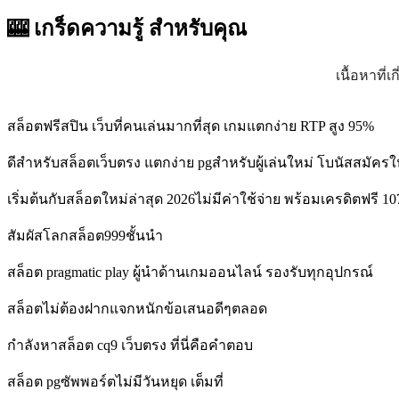
🎰 เกร็ดความรู้
สำหรับคุณ
เนื้อหาที่เ
สล็อตฟรีสปิน เว็บที่คนเล่นมากที่สุด เกมแตกง่าย RTP สูง 95%
ดีสำหรับสล็อตเว็บตรง แตกง่าย pgสำหรับผู้เล่นใหม่ โบนัสสมัครใ
เริ่มต้นกับสล็อตใหม่ล่าสุด 2026ไม่มีค่าใช้จ่าย พร้อมเครดิตฟรี 1
สัมผัสโลกสล็อต999ชั้นนำ
สล็อต pragmatic play ผู้นำด้านเกมออนไลน์ รองรับทุกอุปกรณ์
สล็อตไม่ต้องฝากแจกหนักข้อเสนอดีๆตลอด
กำลังหาสล็อต cq9 เว็บตรง ที่นี่คือคำตอบ
สล็อต pgซัพพอร์ตไม่มีวันหยุด เต็มที่