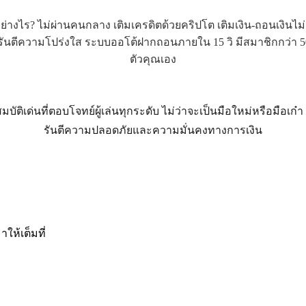
่างไร? ไม่ผ่านคนกลาง เติมเครดิตด้วยคริปโต เติมเงิน-ถอนเงินไม่
รันตีความโปร่งใส ระบบออโต้ฝากถอนภายใน 15 วิ มีสมาชิกกว่า 50
ตัวคุณเอง
ติเด่นที่ตอบโจทย์ผู้เล่นทุกระดับ ไม่ว่าจะเป็นมือใหม่หรือมือเก๋า
รันตีความปลอดภัยและความมั่นคงทางการเงิน
ให้เต็มที่