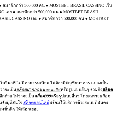
ย ● สมาชิกกว่า 500,000 คน ● MOSTBET BRASIL CASSINO เว็บ
SINO เลย ● สมาชิกกว่า 500,000 คน ● MOSTBET BRASIL
T BRASIL CASSINO เลย ● สมาชิกกว่า 500,000 คน ● MOSTBET
วินาที ไม่มีค่าธรรมเนียม ไม่ต้องมีบัญชีธนาคาร แปลงเป็น
ว่าจะเป็น
สล็อตฝากถอน true wallet
หรือรูปแบบอื่นๆ รวมถึง
สล็อต
อีกด้วย ไม่ว่าจะเป็น
สล็อต999
หรือรูปแบบอื่นๆ โดยเฉพาะ
สล็อต
รับผู้ที่สนใจ
สล็อตออนไลน์
พร้อมให้บริการด้วยระบบที่มั่นคง
มชั่นดีๆ ให้เลือกเยอะ