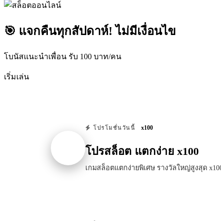
🎯 แจกคืนทุกสัปดาห์! ไม่มีเงื่อนไข
โบนัสแนะนำเพื่อน รับ 100 บาท/คน
เริ่มเล่น
x100
โปรโมชั่นวันนี้
โปรสล็อต แตกง่าย x100
เกมสล็อตแตกง่ายพิเศษ รางวัลใหญ่สูงสุด x100 