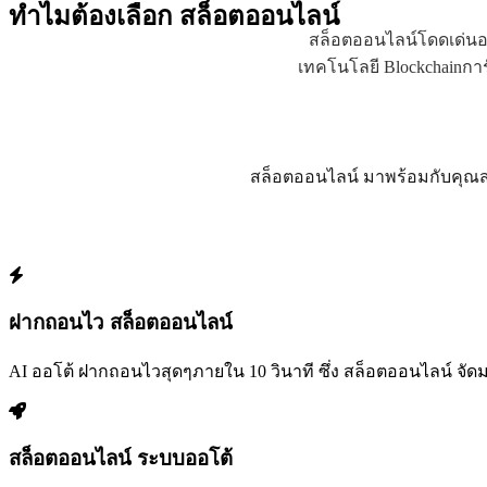
ทำไมต้องเลือก
สล็อตออนไลน์
สล็อตออนไลน์โดดเด่นอย
เทคโนโลยี Blockchainกา
สล็อตออนไลน์ มาพร้อมกับคุณสมบั
ฝากถอนไว สล็อตออนไลน์
AI ออโต้ ฝากถอนไวสุดๆภายใน 10 วินาที ซึ่ง สล็อตออนไลน์ จัดมา
สล็อตออนไลน์ ระบบออโต้