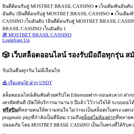
ยินดีต้อนรับสู่ MOSTBET BRASIL CASSINO ● เว็บเดิมพันอันด
อันดับ 1
ยินดีต้อนรับสู่ MOSTBET BRASIL CASSINO ● เว็บเดิม
CASSINO เว็บอันดับ 1
ยินดีต้อนรับสู่ MOSTBET BRASIL CASSIN
BRASIL CASSINO เว็บอันดับ 1
🎁 MOSTBET BRASIL CASSINO
Login
Sign Up
🎲 เว็บสล็อตออนไลน์ รองรับมือถือทุกรุ่น สม
รับเงินคืนทุกวัน ไม่มีเงื่อนไข
🎪 เริ่มเล่น
🚀 ฝาก USDT
สล็อตออนไลน์เดิมพันด้วยคริปโต Ethereumฝาก-ถอนสะดวก ฝากถอ
เครดิตทันที เปิดให้บริการมานาน 6 ปีแล้ว ไว้วางใจได้ ระบบออโต้
ฟรีสปิน
ที่หลายคนให้ความสนใจ ไม่ว่าจะเป็นสล็อตเว็บตรง แตกง่า
pragmatic play
ที่กำลังเป็นที่นิยม รวมถึง
สล็อตไม่ต้องฝาก
ที่หลายค
ปลอดภัย โดย
MOSTBET BRASIL CASSINO
เป็นเว็บตรงที่ได้รับ