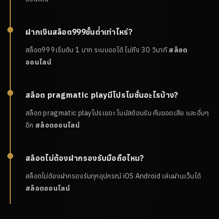
ฝากเงินสล็อต999ขั้นต่ำเท่าไหร่?
สล็อต999เริ่มต้น 1 บาท ระบบออโต้ ไม่ถึง 30 วินาที
สล็อต
ออนไลน์
สล็อต pragmatic playมีโปรโมชั่นอะไรบ้าง?
สล็อต pragmatic playโปรเยอะ โบนัสต้อนรับ คืนยอดเสีย และอื่นๆ
อีก
สล็อตออนไลน์
สล็อตไม่ต้องฝากรองรับมือถือไหม?
สล็อตไม่ต้องฝากรองรับทุกอุปกรณ์ iOS Android เล่นผ่านเว็บได้
สล็อตออนไลน์