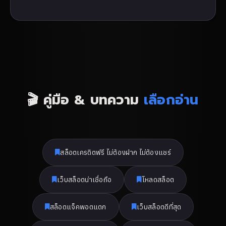
🎬 คู่มือ & บทความ
เลือกอ่าน
สล็อตเครดิตฟรี ไม่ต้องฝาก ไม่ต้องแชร์
เว็บสล็อตน่าเชื่อถือ
โหลดสล็อต
สล็อตแจ็คพอตแตก
เว็บสล็อตดีที่สุด