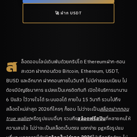
🚀 ฝาก USDT
ส
ล็อตออนไลน์เดิมพันด้วยคริปโต Ethereumฝาก-ถอน
สะดวก ฝากถอนด้วย Bitcoin, Ethereum, USDT,
BUSD และอีกมาก ฝากถอนภายในวินาที ไม่มีค่าธรรมเนียม ไม่
ต้องมีบัญชีธนาคาร แปลงเป็นเครดิตทันที เปิดให้บริการมานาน
6 ปีแล้ว ไว้วางใจได้ ระบบออโต้ ภายใน 15 วินาที รวมไปถึง
สล็อตใหม่ล่าสุด 2026ที่ใครๆ ก็ชอบ ไม่ว่าจะเป็น
สล็อตฝากถอน
true wallet
หรือรูปแบบอื่นๆ รวมถึง
สล็อตฟรีสปิน
ที่หลายคนให้
ความสนใจ ไม่ว่าจะเป็นสล็อตเว็บตรง แตกง่าย pgหรือรูปแบ