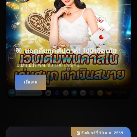
🎯 แจกคืนทุกสัปดาห์! ไม่มีเงื่อนไข
โบนัสแนะนำเพื่อน รับ 100 บาท/คน
เริ่มเล่น
วันจันทร์ที่ 10 ส.ค. 2569