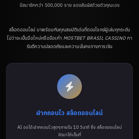
มีสมาชิกกว่า 500,000 ราย ลองสัมผัสด้วยตัวคุณเอง
สล็อตออนไลน์ มาพร้อมกับคุณสมบัติเด่นที่ตอบโจทย์ผู้เล่นทุกระดับ
ไม่ว่าจะเป็นมือใหม่หรือมือเก๋า
MOSTBET BRASIL CASSINO
กา
รันตีความปลอดภัยและความมั่นคงทางการเงิน
ฝากถอนไว สล็อตออนไลน์
AI ออโต้ ฝากถอนไวสุดๆภายใน 10 วินาที ซึ่ง สล็อตออนไลน์
จัดมาให้เต็มที่