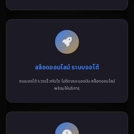
สล็อตออนไลน์ ระบบออโต้
ระบบออโต้ รวดเร็วทันใจ ไม่ต้องรอแอดมิน สล็อตออนไลน์
พร้อมให้บริการ