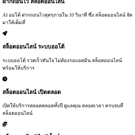
ฝากถอนไว สล็อตออนไลน์
AI ออโต้ ฝากถอนไวสุดๆภายใน 10 วินาที ซึ่ง สล็อตออนไลน์ จัด
มาให้เต็มที่
สล็อตออนไลน์ ระบบออโต้
ระบบออโต้ รวดเร็วทันใจ ไม่ต้องรอแอดมิน สล็อตออนไลน์
พร้อมให้บริการ
สล็อตออนไลน์ เปิดตลอด
เปิดให้บริการตลอดตลอดทั้งปี ดูแลคุณ ตลอดเวลา ครบจบที่
สล็อตออนไลน์