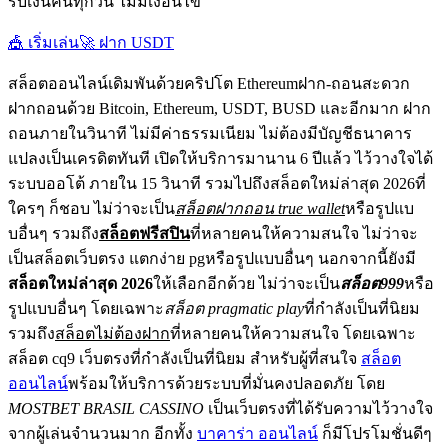
รับเงินคืนทุกวัน ไม่มีเงื่อนไข
🎪 เริ่มเล่น
🚀 ฝาก USDT
สล็อตออนไลน์เดิมพันด้วยคริปโต Ethereumฝาก-ถอนสะดวก
ฝากถอนด้วย Bitcoin, Ethereum, USDT, BUSD และอีกมาก ฝาก
ถอนภายในวินาที ไม่มีค่าธรรมเนียม ไม่ต้องมีบัญชีธนาคาร
แปลงเป็นเครดิตทันที เปิดให้บริการมานาน 6 ปีแล้ว ไว้วางใจได้
ระบบออโต้ ภายใน 15 วินาที รวมไปถึงสล็อตใหม่ล่าสุด 2026ที่
ใครๆ ก็ชอบ ไม่ว่าจะเป็น
สล็อตฝากถอน true wallet
หรือรูปแบ
บอื่นๆ รวมถึง
สล็อตฟรีสปิน
ที่หลายคนให้ความสนใจ ไม่ว่าจะ
เป็นสล็อตเว็บตรง แตกง่าย pgหรือรูปแบบอื่นๆ นอกจากนี้ยังมี
สล็อตใหม่ล่าสุด 2026
ให้เลือกอีกด้วย ไม่ว่าจะเป็น
สล็อต999
หรือ
รูปแบบอื่นๆ โดยเฉพาะ
สล็อต pragmatic play
ที่กำลังเป็นที่นิยม
รวมถึง
สล็อตไม่ต้องฝาก
ที่หลายคนให้ความสนใจ โดยเฉพาะ
สล็อต cq9 เว็บตรงที่กำลังเป็นที่นิยม สำหรับผู้ที่สนใจ
สล็อต
ออนไลน์
พร้อมให้บริการด้วยระบบที่มั่นคงปลอดภัย โดย
MOSTBET BRASIL CASSINO
เป็นเว็บตรงที่ได้รับความไว้วางใจ
จากผู้เล่นจำนวนมาก อีกทั้ง
บาคาร่า ออนไลน์
ก็มีโปรโมชั่นดีๆ