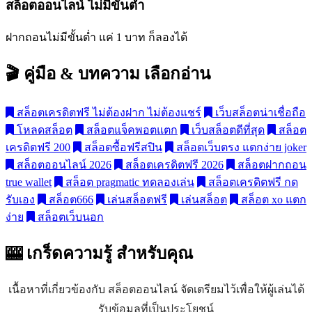
สล็อตออนไลน์ ไม่มีขั้นต่ำ
ฝากถอนไม่มีขั้นต่ำ แค่ 1 บาท ก็ลองได้
🎬 คู่มือ & บทความ
เลือกอ่าน
สล็อตเครดิตฟรี ไม่ต้องฝาก ไม่ต้องแชร์
เว็บสล็อตน่าเชื่อถือ
โหลดสล็อต
สล็อตแจ็คพอตแตก
เว็บสล็อตดีที่สุด
สล็อต
เครดิตฟรี 200
สล็อตซื้อฟรีสปิน
สล็อตเว็บตรง แตกง่าย joker
สล็อตออนไลน์ 2026
สล็อตเครดิตฟรี 2026
สล็อตฝากถอน
true wallet
สล็อต pragmatic ทดลองเล่น
สล็อตเครดิตฟรี กด
รับเอง
สล็อต666
เล่นสล็อตฟรี
เล่นสล็อต
สล็อต xo แตก
ง่าย
สล็อตเว็บนอก
🎰 เกร็ดความรู้
สำหรับคุณ
เนื้อหาที่เกี่ยวข้องกับ สล็อตออนไลน์ จัดเตรียมไว้เพื่อให้ผู้เล่นได้
รับข้อมูลที่เป็นประโยชน์