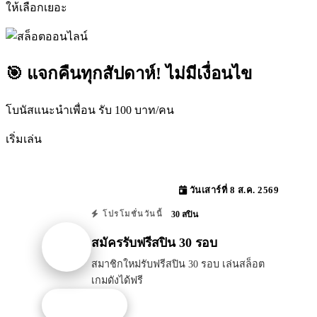
ให้เลือกเยอะ
🎯 แจกคืนทุกสัปดาห์! ไม่มีเงื่อนไข
โบนัสแนะนำเพื่อน รับ 100 บาท/คน
เริ่มเล่น
วันเสาร์ที่ 8 ส.ค. 2569
30 สปิน
โปรโมชั่นวันนี้
สมัครรับฟรีสปิน 30 รอบ
สมาชิกใหม่รับฟรีสปิน 30 รอบ เล่นสล็อต
เกมดังได้ฟรี
รับโปรนี้