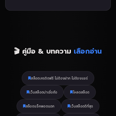
🎬 คู่มือ & บทความ
เลือกอ่าน
สล็อตเครดิตฟรี ไม่ต้องฝาก ไม่ต้องแชร์
เว็บสล็อตน่าเชื่อถือ
โหลดสล็อต
สล็อตแจ็คพอตแตก
เว็บสล็อตดีที่สุด