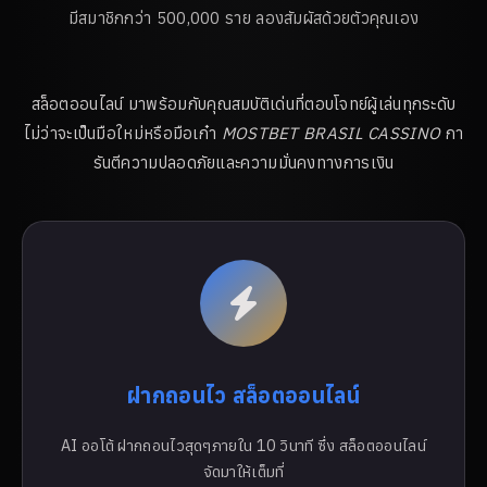
มีสมาชิกกว่า 500,000 ราย ลองสัมผัสด้วยตัวคุณเอง
สล็อตออนไลน์ มาพร้อมกับคุณสมบัติเด่นที่ตอบโจทย์ผู้เล่นทุกระดับ
ไม่ว่าจะเป็นมือใหม่หรือมือเก๋า
MOSTBET BRASIL CASSINO
กา
รันตีความปลอดภัยและความมั่นคงทางการเงิน
ฝากถอนไว สล็อตออนไลน์
AI ออโต้ ฝากถอนไวสุดๆภายใน 10 วินาที ซึ่ง สล็อตออนไลน์
จัดมาให้เต็มที่