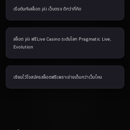
เริ่มต้นกับสล็อต jili เว็บตรง ดีกว่าที่คิด
สล็อต jili ฟรีLive Casino ระดับโลก Pragmatic Live,
Evolution
เซียนไว้ใจสมัครสล็อตฟรีเพราะจ่ายเต็มกว่าเว็บไหน