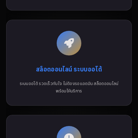
สล็อตออนไลน์ ระบบออโต้
ระบบออโต้ รวดเร็วทันใจ ไม่ต้องรอแอดมิน สล็อตออนไลน์
พร้อมให้บริการ