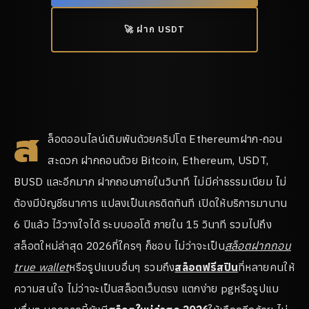
🚀 ฝาก USDT
ส
ล็อตออนไลน์เดิมพันด้วยคริปโต Ethereumฝาก-ถอน
สะดวก ฝากถอนด้วย Bitcoin, Ethereum, USDT,
BUSD และอีกมาก ฝากถอนภายในวินาที ไม่มีค่าธรรมเนียม ไม่
ต้องมีบัญชีธนาคาร แปลงเป็นเครดิตทันที เปิดให้บริการมานาน
6 ปีแล้ว ไว้วางใจได้ ระบบออโต้ ภายใน 15 วินาที รวมไปถึง
สล็อตใหม่ล่าสุด 2026ที่ใครๆ ก็ชอบ ไม่ว่าจะเป็น
สล็อตฝากถอน
true wallet
หรือรูปแบบอื่นๆ รวมถึง
สล็อตฟรีสปิน
ที่หลายคนให้
ความสนใจ ไม่ว่าจะเป็นสล็อตเว็บตรง แตกง่าย pgหรือรูปแบ