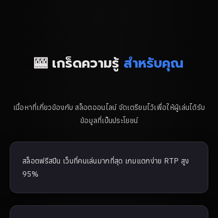
🎰 เกร็ดความรู้
สำหรับคุณ
เนื้อหาที่เกี่ยวข้องกับ สล็อตออนไลน์ จัดเตรียมไว้เพื่อให้ผู้เล่นได้รับ
ข้อมูลที่เป็นประโยชน์
สล็อตฟรีสปิน เว็บที่คนเล่นมากที่สุด เกมแตกง่าย RTP สูง
95%