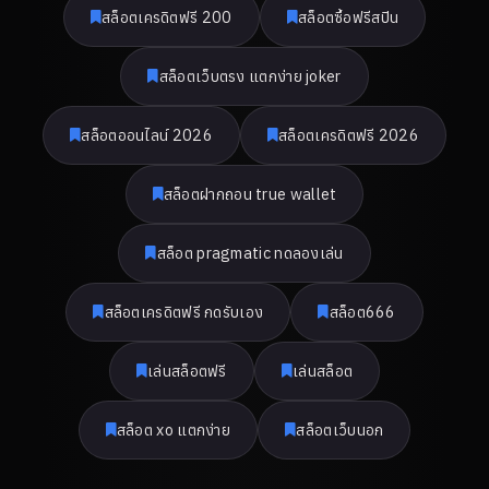
สล็อตเครดิตฟรี 200
สล็อตซื้อฟรีสปิน
สล็อตเว็บตรง แตกง่าย joker
สล็อตออนไลน์ 2026
สล็อตเครดิตฟรี 2026
สล็อตฝากถอน true wallet
สล็อต pragmatic ทดลองเล่น
สล็อตเครดิตฟรี กดรับเอง
สล็อต666
เล่นสล็อตฟรี
เล่นสล็อต
สล็อต xo แตกง่าย
สล็อตเว็บนอก