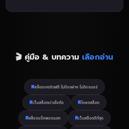
🎬 คู่มือ & บทความ
เลือกอ่าน
สล็อตเครดิตฟรี ไม่ต้องฝาก ไม่ต้องแชร์
เว็บสล็อตน่าเชื่อถือ
โหลดสล็อต
สล็อตแจ็คพอตแตก
เว็บสล็อตดีที่สุด