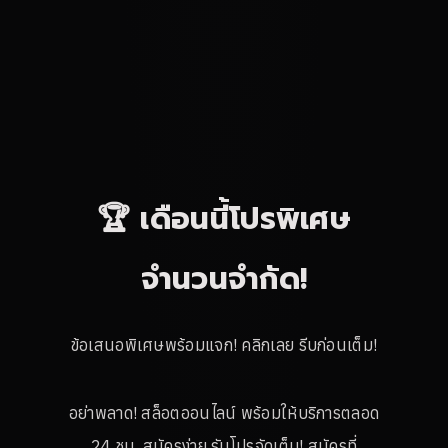
🏆 เดือนนี้โปรพิเศษ
จำนวนจำกัด!
ข้อเสนอพิเศษพร้อมแจก! คลิกเลย รีบก่อนเต็ม!
อย่าพลาด! สล็อตออนไลน์ พร้อมให้บริการตลอด
24 ชม. สมัครง่าย รับโปรจัดเต็ม! สมัครที่