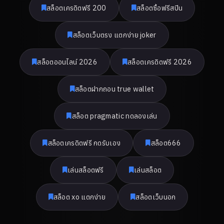
สล็อตเครดิตฟรี 200
สล็อตซื้อฟรีสปิน
สล็อตเว็บตรง แตกง่าย joker
สล็อตออนไลน์ 2026
สล็อตเครดิตฟรี 2026
สล็อตฝากถอน true wallet
สล็อต pragmatic ทดลองเล่น
สล็อตเครดิตฟรี กดรับเอง
สล็อต666
เล่นสล็อตฟรี
เล่นสล็อต
สล็อต xo แตกง่าย
สล็อตเว็บนอก