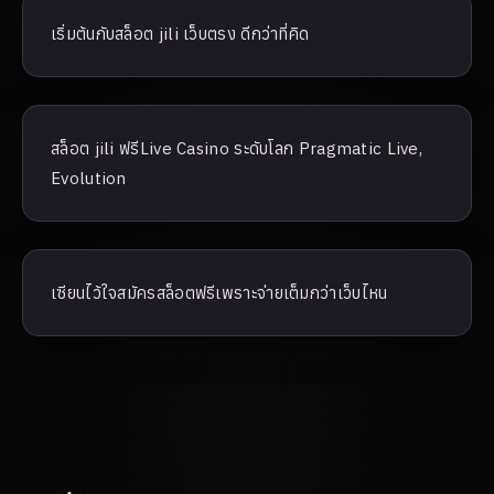
เริ่มต้นกับสล็อต jili เว็บตรง ดีกว่าที่คิด
สล็อต jili ฟรีLive Casino ระดับโลก Pragmatic Live,
Evolution
เซียนไว้ใจสมัครสล็อตฟรีเพราะจ่ายเต็มกว่าเว็บไหน