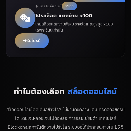
x100
โปรโมชั่นวันนี้
โปรสล็อต แตกง่าย x100
เกมสล็อตแตกง่ายพิเศษ รางวัลใหญ่สูงสุด x100
เฉพาะวันนี้เท่านั้น
รับโปรนี้
ทำไมต้องเลือก
สล็อตออนไลน์
สล็อตออนไลน์โดดเด่นอย่างไร? ไม่ผ่านคนกลาง เติมเครดิตด้วยคริป
โต เติมเงิน-ถอนเงินไม่ต้องรอ ค่าธรรมเนียมต่ำ เทคโนโลยี
Blockchainการันตีความโปร่งใส ระบบออโต้ฝากถอนภายใน 15 วิ