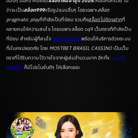
บอื่นๆ นอกจากนี้ยังมี
สล็อตใหม่ล่าสุด 2026
ให้เลือกอีกด้วย ไม่
ว่าจะเป็น
สล็อต999
หรือรูปแบบอื่นๆ โดยเฉพาะ
สล็อต
pragmatic play
ที่กำลังเป็นที่นิยม รวมถึง
สล็อตไม่ต้องฝาก
ที่
หลายคนให้ความสนใจ โดยเฉพาะสล็อต cq9 เว็บตรงที่กำลังเป็น
ที่นิยม สำหรับผู้ที่สนใจ
สล็อตออนไลน์
พร้อมให้บริการด้วยระบบ
ที่มั่นคงปลอดภัย โดย
MOSTBET BRASIL CASSINO
เป็นเว็บ
ตรงที่ได้รับความไว้วางใจจากผู้เล่นจำนวนมาก อีกทั้ง
บาคาร่า
ออนไลน์
ก็มีโปรโมชั่นดีๆ ให้เลือกเยอะ