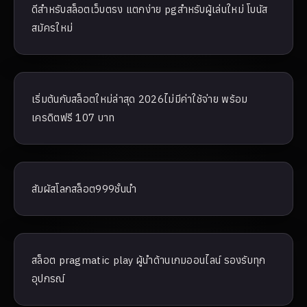
ดีสำหรับสล็อตเว็บตรง แตกง่าย pgสำหรับผู้เล่นใหม่ โบนัส
สมัครใหม่
เริ่มต้นกับสล็อตใหม่ล่าสุด 2026ไม่มีค่าใช้จ่าย พร้อม
เครดิตฟรี 107 บาท
สัมผัสโลกสล็อต999ชั้นนำ
สล็อต pragmatic play ผู้นำด้านเกมออนไลน์ รองรับทุก
อุปกรณ์