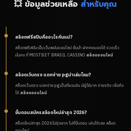
💥 ข้อมูลช่วยเหลือ
สำหรับคุณ
สล็อตฟรีสปินคืออะไรกันแน่?
สล็อตฟรีสปินเป็นเว็บพนันออนไลน์ ชั้นนำ ฝากถอนออโต้ รวดเร็ว
มั่นคง ที่ MOSTBET BRASIL CASSINO
สล็อตออนไลน์
สล็อตเว็บตรง แตกง่าย pgน่าเล่นไหม?
สล็อตเว็บตรง แตกง่าย pgเป็นที่ยอมรับ มีผู้ใช้มาก จ่ายจริง เชื่อถือ
ได้
สล็อตออนไลน์
ขั้นตอนสมัครสล็อตใหม่ล่าสุด 2026?
สล็อตใหม่ล่าสุด 2026ไม่ยุ่งยาก ไม่กี่ขั้นตอน เล่นได้เลย สล็อต
ออนไลน์