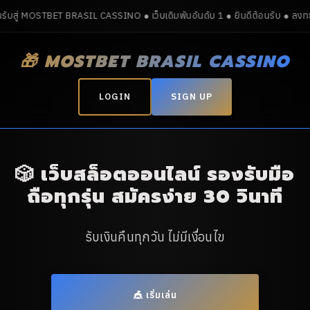
นรับสู่ MOSTBET BRASIL CASSINO ● เว็บเดิมพันอันดับ 1 ● ยินดีต้อนรับ ●
🎁 MOSTBET BRASIL CASSINO
LOGIN
SIGN UP
🎲 เว็บสล็อตออนไลน์ รองรับมือ
ถือทุกรุ่น สมัครง่าย 30 วินาที
รับเงินคืนทุกวัน ไม่มีเงื่อนไข
🎪 เริ่มเล่น