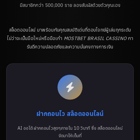
มีสมาชิกกว่า 500,000 ราย ลองสัมผัสด้วยตัวคุณเอง
สล็อตออนไลน์ มาพร้อมกับคุณสมบัติเด่นที่ตอบโจทย์ผู้เล่นทุกระดับ
ไม่ว่าจะเป็นมือใหม่หรือมือเก๋า
MOSTBET BRASIL CASSINO
กา
รันตีความปลอดภัยและความมั่นคงทางการเงิน
ฝากถอนไว สล็อตออนไลน์
AI ออโต้ ฝากถอนไวสุดๆภายใน 10 วินาที ซึ่ง สล็อตออนไลน์
จัดมาให้เต็มที่