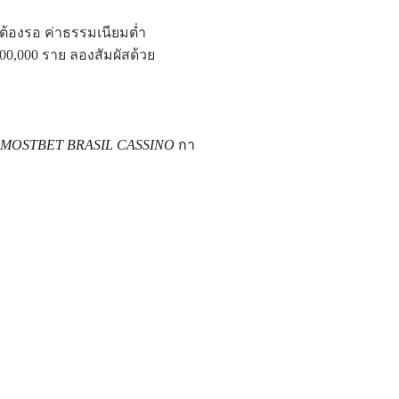
ต้องรอ ค่าธรรมเนียมต่ำ
0,000 ราย ลองสัมผัสด้วย
MOSTBET BRASIL CASSINO
กา