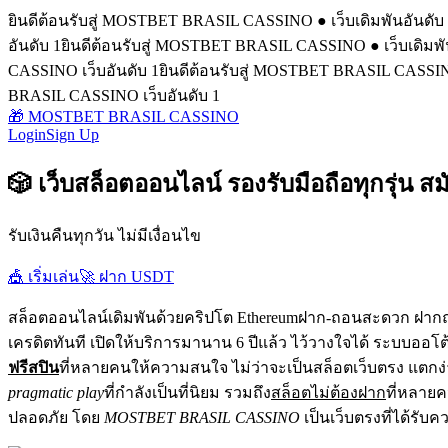
ยินดีต้อนรับสู่ MOSTBET BRASIL CASSINO ● เว็บเดิมพันอันด
อันดับ 1
ยินดีต้อนรับสู่ MOSTBET BRASIL CASSINO ● เว็บเดิม
CASSINO เว็บอันดับ 1
ยินดีต้อนรับสู่ MOSTBET BRASIL CASSIN
BRASIL CASSINO เว็บอันดับ 1
🎁 MOSTBET BRASIL CASSINO
Login
Sign Up
🎲 เว็บสล็อตออนไลน์ รองรับมือถือทุกรุ่น สม
รับเงินคืนทุกวัน ไม่มีเงื่อนไข
🎪 เริ่มเล่น
🚀 ฝาก USDT
สล็อตออนไลน์เดิมพันด้วยคริปโต Ethereumฝาก-ถอนสะดวก ฝากถอ
เครดิตทันที เปิดให้บริการมานาน 6 ปีแล้ว ไว้วางใจได้ ระบบออโต้
ฟรีสปิน
ที่หลายคนให้ความสนใจ ไม่ว่าจะเป็นสล็อตเว็บตรง แตกง่า
pragmatic play
ที่กำลังเป็นที่นิยม รวมถึง
สล็อตไม่ต้องฝาก
ที่หลายค
ปลอดภัย โดย
MOSTBET BRASIL CASSINO
เป็นเว็บตรงที่ได้รับ