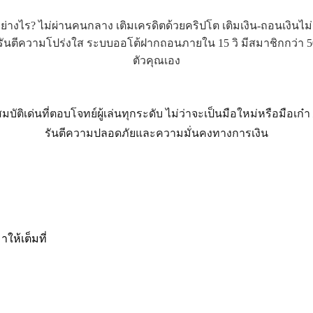
่างไร? ไม่ผ่านคนกลาง เติมเครดิตด้วยคริปโต เติมเงิน-ถอนเงินไม่
รันตีความโปร่งใส ระบบออโต้ฝากถอนภายใน 15 วิ มีสมาชิกกว่า 50
ตัวคุณเอง
ติเด่นที่ตอบโจทย์ผู้เล่นทุกระดับ ไม่ว่าจะเป็นมือใหม่หรือมือเก๋า
รันตีความปลอดภัยและความมั่นคงทางการเงิน
ให้เต็มที่