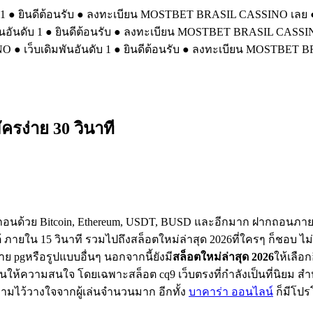
ับ 1 ● ยินดีต้อนรับ ● ลงทะเบียน MOSTBET BRASIL CASSINO เล
พันอันดับ 1 ● ยินดีต้อนรับ ● ลงทะเบียน MOSTBET BRASIL CAS
O ● เว็บเดิมพันอันดับ 1 ● ยินดีต้อนรับ ● ลงทะเบียน MOSTBE
ัครง่าย 30 วินาที
นด้วย Bitcoin, Ethereum, USDT, BUSD และอีกมาก ฝากถอนภายใน
 ภายใน 15 วินาที รวมไปถึงสล็อตใหม่ล่าสุด 2026ที่ใครๆ ก็ชอบ ไม่
ย pgหรือรูปแบบอื่นๆ นอกจากนี้ยังมี
สล็อตใหม่ล่าสุด 2026
ให้เลือก
นให้ความสนใจ โดยเฉพาะสล็อต cq9 เว็บตรงที่กำลังเป็นที่นิยม สำห
ความไว้วางใจจากผู้เล่นจำนวนมาก อีกทั้ง
บาคาร่า ออนไลน์
ก็มีโปรโ