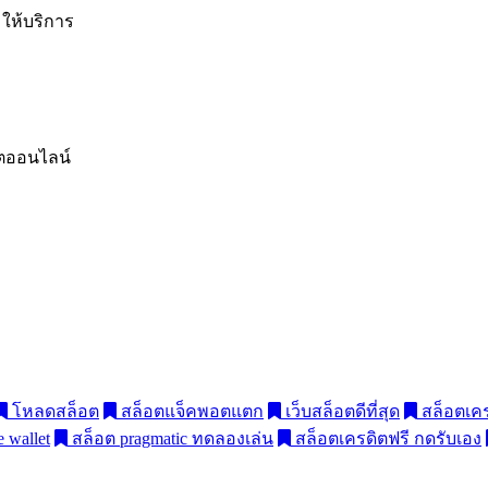
ให้บริการ
อตออนไลน์
โหลดสล็อต
สล็อตแจ็คพอตแตก
เว็บสล็อตดีที่สุด
สล็อตเคร
 wallet
สล็อต pragmatic ทดลองเล่น
สล็อตเครดิตฟรี กดรับเอง