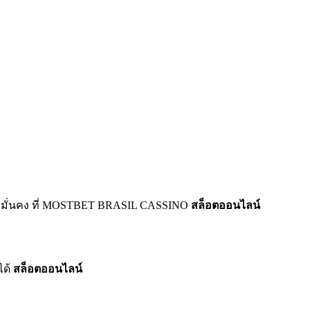
็ว มั่นคง ที่ MOSTBET BRASIL CASSINO
สล็อตออนไลน์
ได้
สล็อตออนไลน์