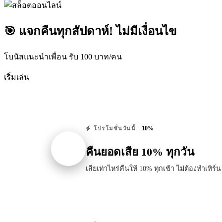
🎯 แจกคืนทุกสัปดาห์! ไม่มีเงื่อนไข
โบนัสแนะนำเพื่อน รับ 100 บาท/คน
เริ่มเล่น
10%
โปรโมชั่นวันนี้
คืนยอดเสีย 10% ทุกวัน
เสียเท่าไหร่คืนให้ 10% ทุกเช้า ไม่ต้องทำเทิร