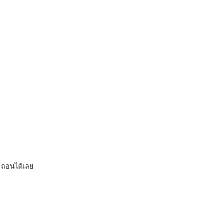
์น ถอนได้เลย