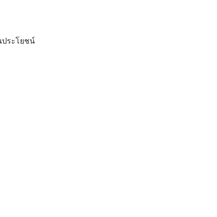
เป็นประโยชน์