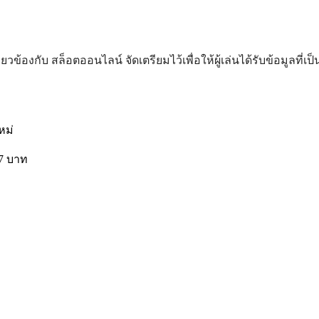
กี่ยวข้องกับ สล็อตออนไลน์ จัดเตรียมไว้เพื่อให้ผู้เล่นได้รับข้อมูลที่
หม่
07 บาท