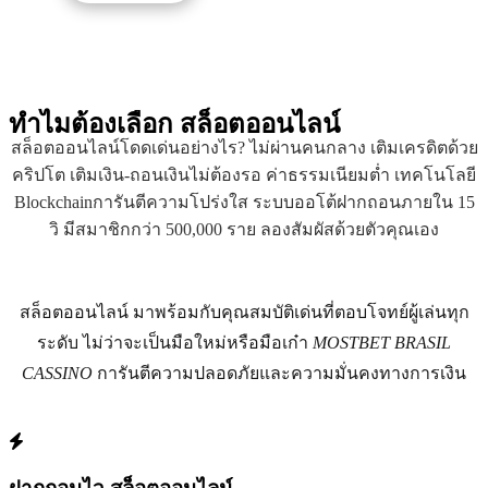
ทำไมต้องเลือก
สล็อตออนไลน์
สล็อตออนไลน์โดดเด่นอย่างไร? ไม่ผ่านคนกลาง เติมเครดิตด้วย
คริปโต เติมเงิน-ถอนเงินไม่ต้องรอ ค่าธรรมเนียมต่ำ เทคโนโลยี
Blockchainการันตีความโปร่งใส ระบบออโต้ฝากถอนภายใน 15
วิ มีสมาชิกกว่า 500,000 ราย ลองสัมผัสด้วยตัวคุณเอง
สล็อตออนไลน์ มาพร้อมกับคุณสมบัติเด่นที่ตอบโจทย์ผู้เล่นทุก
ระดับ ไม่ว่าจะเป็นมือใหม่หรือมือเก๋า
MOSTBET BRASIL
CASSINO
การันตีความปลอดภัยและความมั่นคงทางการเงิน