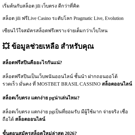
เริ่มต้นกับสล็อต jili เว็บตรง ดีกว่าที่คิด
สล็อต jili ฟรีLive Casino ระดับโลก Pragmatic Live, Evolution
เซียนไว้ใจสมัครสล็อตฟรีเพราะจ่ายเต็มกว่าเว็บไหน
💥 ข้อมูลช่วยเหลือ
สำหรับคุณ
สล็อตฟรีสปินคืออะไรกันแน่?
สล็อตฟรีสปินเป็นเว็บพนันออนไลน์ ชั้นนำ ฝากถอนออโต้
รวดเร็ว มั่นคง ที่ MOSTBET BRASIL CASSINO
สล็อตออนไลน์
สล็อตเว็บตรง แตกง่าย pgน่าเล่นไหม?
สล็อตเว็บตรง แตกง่าย pgเป็นที่ยอมรับ มีผู้ใช้มาก จ่ายจริง เชื่อ
ถือได้
สล็อตออนไลน์
ขั้นตอนสมัครสล็อตใหม่ล่าสุด 2026?