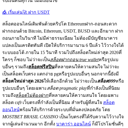
รับเงินคืนทุกวัน ไม่มีเงื่อนไข
🎪 เริ่มเล่น
🚀 ฝาก USDT
สล็อตออนไลน์เดิมพันด้วยคริปโต Ethereumฝาก-ถอนสะดวก
ฝากถอนด้วย Bitcoin, Ethereum, USDT, BUSD และอีกมาก ฝาก
ถอนภายในวินาที ไม่มีค่าธรรมเนียม ไม่ต้องมีบัญชีธนาคาร
แปลงเป็นเครดิตทันที เปิดให้บริการมานาน 6 ปีแล้ว ไว้วางใจได้
ระบบออโต้ ภายใน 15 วินาที รวมไปถึงสล็อตใหม่ล่าสุด 2026ที่
ใครๆ ก็ชอบ ไม่ว่าจะเป็น
สล็อตฝากถอน true wallet
หรือรูปแบ
บอื่นๆ รวมถึง
สล็อตฟรีสปิน
ที่หลายคนให้ความสนใจ ไม่ว่าจะ
เป็นสล็อตเว็บตรง แตกง่าย pgหรือรูปแบบอื่นๆ นอกจากนี้ยังมี
สล็อตใหม่ล่าสุด 2026
ให้เลือกอีกด้วย ไม่ว่าจะเป็น
สล็อต999
หรือ
รูปแบบอื่นๆ โดยเฉพาะ
สล็อต pragmatic play
ที่กำลังเป็นที่นิยม
รวมถึง
สล็อตไม่ต้องฝาก
ที่หลายคนให้ความสนใจ โดยเฉพาะ
สล็อต cq9 เว็บตรงที่กำลังเป็นที่นิยม สำหรับผู้ที่สนใจ
สล็อต
ออนไลน์
พร้อมให้บริการด้วยระบบที่มั่นคงปลอดภัย โดย
MOSTBET BRASIL CASSINO
เป็นเว็บตรงที่ได้รับความไว้วางใจ
จากผู้เล่นจำนวนมาก อีกทั้ง
บาคาร่า ออนไลน์
ก็มีโปรโมชั่นดีๆ