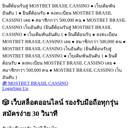
ยินดีต้อนรับสู่ MOSTBET BRASIL CASSINO ● เว็บเดิมพัน
อันดับ 1 ● ยินดีต้อนรับ ● ลงทะเบียน MOSTBET BRASIL
CASSINO เลย ● สมาชิกกว่า 500,000 คน ● MOSTBET BRASIL
CASSINO เว็บอันดับ 1
ยินดีต้อนรับสู่ MOSTBET BRASIL
CASSINO ● เว็บเดิมพันอันดับ 1 ● ยินดีต้อนรับ ● ลงทะเบียน
MOSTBET BRASIL CASSINO เลย ● สมาชิกกว่า 500,000 คน ●
MOSTBET BRASIL CASSINO เว็บอันดับ 1
ยินดีต้อนรับสู่
MOSTBET BRASIL CASSINO ● เว็บเดิมพันอันดับ 1 ● ยินดี
ต้อนรับ ● ลงทะเบียน MOSTBET BRASIL CASSINO เลย ●
สมาชิกกว่า 500,000 คน ● MOSTBET BRASIL CASSINO เว็บ
อันดับ 1
🎁 MOSTBET BRASIL CASSINO
Login
Sign Up
🎲 เว็บสล็อตออนไลน์ รองรับมือถือทุกรุ่น
สมัครง่าย 30 วินาที