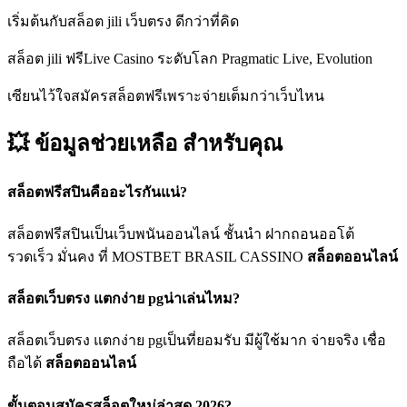
เริ่มต้นกับสล็อต jili เว็บตรง ดีกว่าที่คิด
สล็อต jili ฟรีLive Casino ระดับโลก Pragmatic Live, Evolution
เซียนไว้ใจสมัครสล็อตฟรีเพราะจ่ายเต็มกว่าเว็บไหน
💥 ข้อมูลช่วยเหลือ
สำหรับคุณ
สล็อตฟรีสปินคืออะไรกันแน่?
สล็อตฟรีสปินเป็นเว็บพนันออนไลน์ ชั้นนำ ฝากถอนออโต้
รวดเร็ว มั่นคง ที่ MOSTBET BRASIL CASSINO
สล็อตออนไลน์
สล็อตเว็บตรง แตกง่าย pgน่าเล่นไหม?
สล็อตเว็บตรง แตกง่าย pgเป็นที่ยอมรับ มีผู้ใช้มาก จ่ายจริง เชื่อ
ถือได้
สล็อตออนไลน์
ขั้นตอนสมัครสล็อตใหม่ล่าสุด 2026?