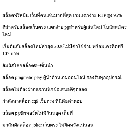
สล็อตฟรีสปิน เว็บที่คนเล่นมากที่สุด เกมแตกง่าย RTP สูง 95%
ดีสำหรับสล็อตเว็บตรง แตกง่าย pgสำหรับผู้เล่นใหม่ โบนัสสมัคร
ใหม่
เริ่มต้นกับสล็อตใหม่ล่าสุด 2026ไม่มีค่าใช้จ่าย พร้อมเครดิตฟรี
107 บาท
สัมผัสโลกสล็อต999ชั้นนำ
สล็อต pragmatic play ผู้นำด้านเกมออนไลน์ รองรับทุกอุปกรณ์
สล็อตไม่ต้องฝากแจกหนักข้อเสนอดีๆตลอด
กำลังหาสล็อต cq9 เว็บตรง ที่นี่คือคำตอบ
สล็อต pgซัพพอร์ตไม่มีวันหยุด เต็มที่
มาสัมผัสสล็อต joker เว็บตรง ไม่ผิดหวังแน่นอน