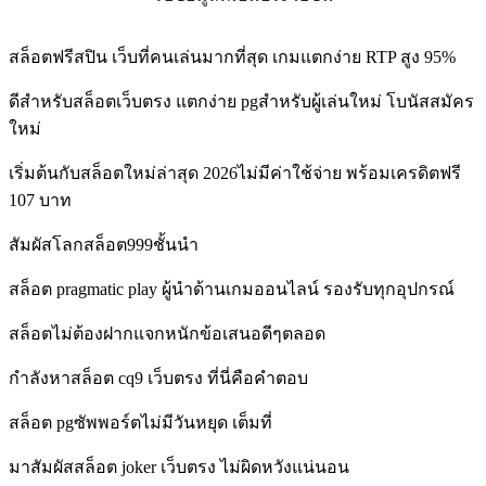
สล็อตฟรีสปิน เว็บที่คนเล่นมากที่สุด เกมแตกง่าย RTP สูง 95%
ดีสำหรับสล็อตเว็บตรง แตกง่าย pgสำหรับผู้เล่นใหม่ โบนัสสมัคร
ใหม่
เริ่มต้นกับสล็อตใหม่ล่าสุด 2026ไม่มีค่าใช้จ่าย พร้อมเครดิตฟรี
107 บาท
สัมผัสโลกสล็อต999ชั้นนำ
สล็อต pragmatic play ผู้นำด้านเกมออนไลน์ รองรับทุกอุปกรณ์
สล็อตไม่ต้องฝากแจกหนักข้อเสนอดีๆตลอด
กำลังหาสล็อต cq9 เว็บตรง ที่นี่คือคำตอบ
สล็อต pgซัพพอร์ตไม่มีวันหยุด เต็มที่
มาสัมผัสสล็อต joker เว็บตรง ไม่ผิดหวังแน่นอน