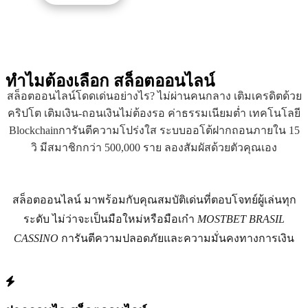
ทำไมต้องเลือก
สล็อตออนไลน์
สล็อตออนไลน์โดดเด่นอย่างไร? ไม่ผ่านคนกลาง เติมเครดิตด้วย
คริปโต เติมเงิน-ถอนเงินไม่ต้องรอ ค่าธรรมเนียมต่ำ เทคโนโลยี
Blockchainการันตีความโปร่งใส ระบบออโต้ฝากถอนภายใน 15
วิ มีสมาชิกกว่า 500,000 ราย ลองสัมผัสด้วยตัวคุณเอง
สล็อตออนไลน์ มาพร้อมกับคุณสมบัติเด่นที่ตอบโจทย์ผู้เล่นทุก
ระดับ ไม่ว่าจะเป็นมือใหม่หรือมือเก๋า
MOSTBET BRASIL
CASSINO
การันตีความปลอดภัยและความมั่นคงทางการเงิน