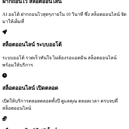
ฝากถอนไว สล็อตออนไลน์
AI ออโต้ ฝากถอนไวสุดๆภายใน 10 วินาที ซึ่ง สล็อตออนไลน์ จัด
มาให้เต็มที่
สล็อตออนไลน์ ระบบออโต้
ระบบออโต้ รวดเร็วทันใจ ไม่ต้องรอแอดมิน สล็อตออนไลน์
พร้อมให้บริการ
สล็อตออนไลน์ เปิดตลอด
เปิดให้บริการตลอดตลอดทั้งปี ดูแลคุณ ตลอดเวลา ครบจบที่
สล็อตออนไลน์