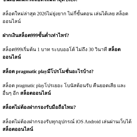
สล็อตใหม่ล่าสุด 2026ไม่ยุ่งยาก ไม่กี่ขั้นตอน เล่นได้เลย สล็อต
ออนไลน์
ฝากเงินสล็อต999ขั้นต่ำเท่าไหร่?
สล็อต999เริ่มต้น 1 บาท ระบบออโต้ ไม่ถึง 30 วินาที
สล็อต
ออนไลน์
สล็อต pragmatic playมีโปรโมชั่นอะไรบ้าง?
สล็อต pragmatic playโปรเยอะ โบนัสต้อนรับ คืนยอดเสีย และ
อื่นๆ อีก
สล็อตออนไลน์
สล็อตไม่ต้องฝากรองรับมือถือไหม?
สล็อตไม่ต้องฝากรองรับทุกอุปกรณ์ iOS Android เล่นผ่านเว็บได้
สล็อตออนไลน์