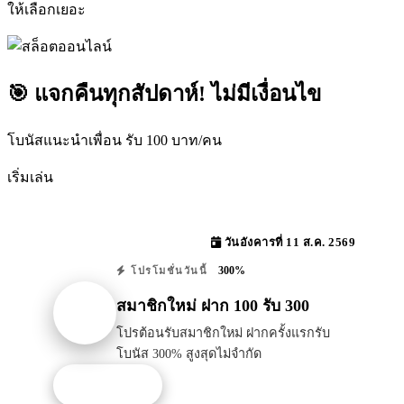
ให้เลือกเยอะ
🎯 แจกคืนทุกสัปดาห์! ไม่มีเงื่อนไข
โบนัสแนะนำเพื่อน รับ 100 บาท/คน
เริ่มเล่น
วันอังคารที่ 11 ส.ค. 2569
300%
โปรโมชั่นวันนี้
สมาชิกใหม่ ฝาก 100 รับ 300
โปรต้อนรับสมาชิกใหม่ ฝากครั้งแรกรับ
โบนัส 300% สูงสุดไม่จำกัด
รับโปรนี้