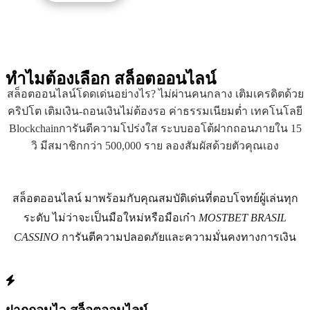
ทำไมต้องเลือก
สล็อตออนไลน์
สล็อตออนไลน์โดดเด่นอย่างไร? ไม่ผ่านคนกลาง เติมเครดิตด้วย
คริปโต เติมเงิน-ถอนเงินไม่ต้องรอ ค่าธรรมเนียมต่ำ เทคโนโลยี
Blockchainการันตีความโปร่งใส ระบบออโต้ฝากถอนภายใน 15
วิ มีสมาชิกกว่า 500,000 ราย ลองสัมผัสด้วยตัวคุณเอง
สล็อตออนไลน์ มาพร้อมกับคุณสมบัติเด่นที่ตอบโจทย์ผู้เล่นทุก
ระดับ ไม่ว่าจะเป็นมือใหม่หรือมือเก๋า
MOSTBET BRASIL
CASSINO
การันตีความปลอดภัยและความมั่นคงทางการเงิน