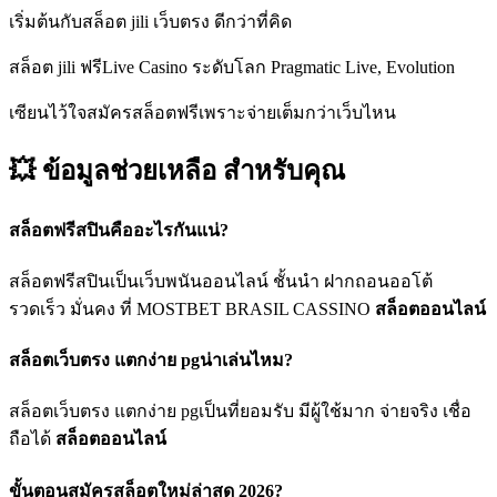
เริ่มต้นกับสล็อต jili เว็บตรง ดีกว่าที่คิด
สล็อต jili ฟรีLive Casino ระดับโลก Pragmatic Live, Evolution
เซียนไว้ใจสมัครสล็อตฟรีเพราะจ่ายเต็มกว่าเว็บไหน
💥 ข้อมูลช่วยเหลือ
สำหรับคุณ
สล็อตฟรีสปินคืออะไรกันแน่?
สล็อตฟรีสปินเป็นเว็บพนันออนไลน์ ชั้นนำ ฝากถอนออโต้
รวดเร็ว มั่นคง ที่ MOSTBET BRASIL CASSINO
สล็อตออนไลน์
สล็อตเว็บตรง แตกง่าย pgน่าเล่นไหม?
สล็อตเว็บตรง แตกง่าย pgเป็นที่ยอมรับ มีผู้ใช้มาก จ่ายจริง เชื่อ
ถือได้
สล็อตออนไลน์
ขั้นตอนสมัครสล็อตใหม่ล่าสุด 2026?