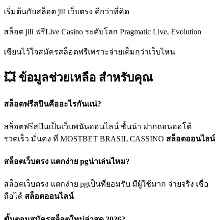
เริ่มต้นกับสล็อต jili เว็บตรง ดีกว่าที่คิด
สล็อต jili ฟรีLive Casino ระดับโลก Pragmatic Live, Evolution
เซียนไว้ใจสมัครสล็อตฟรีเพราะจ่ายเต็มกว่าเว็บไหน
💥 ข้อมูลช่วยเหลือ
สำหรับคุณ
สล็อตฟรีสปินคืออะไรกันแน่?
สล็อตฟรีสปินเป็นเว็บพนันออนไลน์ ชั้นนำ ฝากถอนออโต้
รวดเร็ว มั่นคง ที่ MOSTBET BRASIL CASSINO
สล็อตออนไลน์
สล็อตเว็บตรง แตกง่าย pgน่าเล่นไหม?
สล็อตเว็บตรง แตกง่าย pgเป็นที่ยอมรับ มีผู้ใช้มาก จ่ายจริง เชื่อ
ถือได้
สล็อตออนไลน์
ขั้นตอนสมัครสล็อตใหม่ล่าสุด 2026?