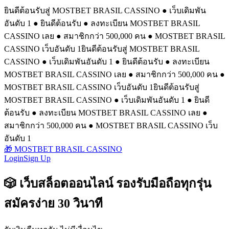
ยินดีต้อนรับสู่ MOSTBET BRASIL CASSINO ● เว็บเดิมพัน
อันดับ 1 ● ยินดีต้อนรับ ● ลงทะเบียน MOSTBET BRASIL
CASSINO เลย ● สมาชิกกว่า 500,000 คน ● MOSTBET BRASIL
CASSINO เว็บอันดับ 1
ยินดีต้อนรับสู่ MOSTBET BRASIL
CASSINO ● เว็บเดิมพันอันดับ 1 ● ยินดีต้อนรับ ● ลงทะเบียน
MOSTBET BRASIL CASSINO เลย ● สมาชิกกว่า 500,000 คน ●
MOSTBET BRASIL CASSINO เว็บอันดับ 1
ยินดีต้อนรับสู่
MOSTBET BRASIL CASSINO ● เว็บเดิมพันอันดับ 1 ● ยินดี
ต้อนรับ ● ลงทะเบียน MOSTBET BRASIL CASSINO เลย ●
สมาชิกกว่า 500,000 คน ● MOSTBET BRASIL CASSINO เว็บ
อันดับ 1
🎁 MOSTBET BRASIL CASSINO
Login
Sign Up
🎲 เว็บสล็อตออนไลน์ รองรับมือถือทุกรุ่น
สมัครง่าย 30 วินาที