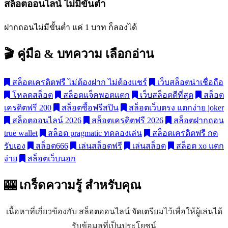
สล็อตออนไลน์ ไม่มีขั้นต่ำ
ฝากถอนไม่มีขั้นต่ำ แค่ 1 บาท ก็ลองได้
🎬 คู่มือ & บทความ
เลือกอ่าน
สล็อตเครดิตฟรี ไม่ต้องฝาก ไม่ต้องแชร์
เว็บสล็อตน่าเชื่อถือ
โหลดสล็อต
สล็อตแจ็คพอตแตก
เว็บสล็อตดีที่สุด
สล็อต
เครดิตฟรี 200
สล็อตซื้อฟรีสปิน
สล็อตเว็บตรง แตกง่าย joker
สล็อตออนไลน์ 2026
สล็อตเครดิตฟรี 2026
สล็อตฝากถอน
true wallet
สล็อต pragmatic ทดลองเล่น
สล็อตเครดิตฟรี กด
รับเอง
สล็อต666
เล่นสล็อตฟรี
เล่นสล็อต
สล็อต xo แตก
ง่าย
สล็อตเว็บนอก
🎰 เกร็ดความรู้
สำหรับคุณ
เนื้อหาที่เกี่ยวข้องกับ สล็อตออนไลน์ จัดเตรียมไว้เพื่อให้ผู้เล่นได้
รับข้อมูลที่เป็นประโยชน์