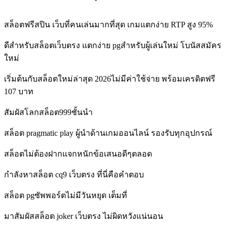
สล็อตฟรีสปิน เว็บที่คนเล่นมากที่สุด เกมแตกง่าย RTP สูง 95%
ดีสำหรับสล็อตเว็บตรง แตกง่าย pgสำหรับผู้เล่นใหม่ โบนัสสมัคร
ใหม่
เริ่มต้นกับสล็อตใหม่ล่าสุด 2026ไม่มีค่าใช้จ่าย พร้อมเครดิตฟรี
107 บาท
สัมผัสโลกสล็อต999ชั้นนำ
สล็อต pragmatic play ผู้นำด้านเกมออนไลน์ รองรับทุกอุปกรณ์
สล็อตไม่ต้องฝากแจกหนักข้อเสนอดีๆตลอด
กำลังหาสล็อต cq9 เว็บตรง ที่นี่คือคำตอบ
สล็อต pgซัพพอร์ตไม่มีวันหยุด เต็มที่
มาสัมผัสสล็อต joker เว็บตรง ไม่ผิดหวังแน่นอน