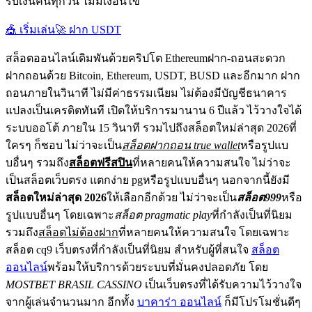
รับเงินคืนทุกวัน ไม่มีเงื่อนไข
🎪 เริ่มเล่น
🚀 ฝาก USDT
สล็อตออนไลน์เดิมพันด้วยคริปโต Ethereumฝาก-ถอนสะดวก
ฝากถอนด้วย Bitcoin, Ethereum, USDT, BUSD และอีกมาก ฝาก
ถอนภายในวินาที ไม่มีค่าธรรมเนียม ไม่ต้องมีบัญชีธนาคาร
แปลงเป็นเครดิตทันที เปิดให้บริการมานาน 6 ปีแล้ว ไว้วางใจได้
ระบบออโต้ ภายใน 15 วินาที รวมไปถึงสล็อตใหม่ล่าสุด 2026ที่
ใครๆ ก็ชอบ ไม่ว่าจะเป็น
สล็อตฝากถอน true wallet
หรือรูปแบ
บอื่นๆ รวมถึง
สล็อตฟรีสปิน
ที่หลายคนให้ความสนใจ ไม่ว่าจะ
เป็นสล็อตเว็บตรง แตกง่าย pgหรือรูปแบบอื่นๆ นอกจากนี้ยังมี
สล็อตใหม่ล่าสุด 2026
ให้เลือกอีกด้วย ไม่ว่าจะเป็น
สล็อต999
หรือ
รูปแบบอื่นๆ โดยเฉพาะ
สล็อต pragmatic play
ที่กำลังเป็นที่นิยม
รวมถึง
สล็อตไม่ต้องฝาก
ที่หลายคนให้ความสนใจ โดยเฉพาะ
สล็อต cq9 เว็บตรงที่กำลังเป็นที่นิยม สำหรับผู้ที่สนใจ
สล็อต
ออนไลน์
พร้อมให้บริการด้วยระบบที่มั่นคงปลอดภัย โดย
MOSTBET BRASIL CASSINO
เป็นเว็บตรงที่ได้รับความไว้วางใจ
จากผู้เล่นจำนวนมาก อีกทั้ง
บาคาร่า ออนไลน์
ก็มีโปรโมชั่นดีๆ