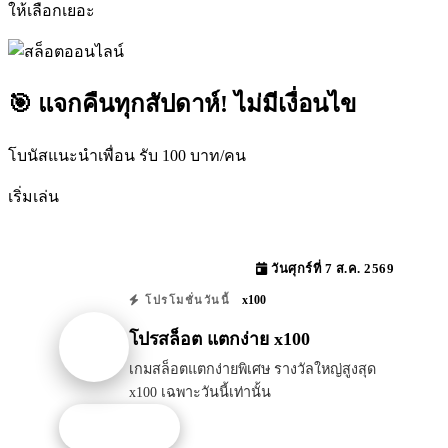
ให้เลือกเยอะ
🎯 แจกคืนทุกสัปดาห์! ไม่มีเงื่อนไข
โบนัสแนะนำเพื่อน รับ 100 บาท/คน
เริ่มเล่น
วันศุกร์ที่ 7 ส.ค. 2569
x100
โปรโมชั่นวันนี้
โปรสล็อต แตกง่าย x100
เกมสล็อตแตกง่ายพิเศษ รางวัลใหญ่สูงสุด
x100 เฉพาะวันนี้เท่านั้น
รับโปรนี้