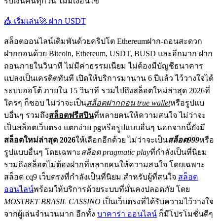
รับเงินคืนทุกวัน ไม่มีเงื่อนไข
🎪 เริ่มเล่น
🚀 ฝาก USDT
สล็อตออนไลน์เดิมพันด้วยคริปโต Ethereumฝาก-ถอนสะดวก
ฝากถอนด้วย Bitcoin, Ethereum, USDT, BUSD และอีกมาก ฝาก
ถอนภายในวินาที ไม่มีค่าธรรมเนียม ไม่ต้องมีบัญชีธนาคาร
แปลงเป็นเครดิตทันที เปิดให้บริการมานาน 6 ปีแล้ว ไว้วางใจได้
ระบบออโต้ ภายใน 15 วินาที รวมไปถึงสล็อตใหม่ล่าสุด 2026ที่
ใครๆ ก็ชอบ ไม่ว่าจะเป็น
สล็อตฝากถอน true wallet
หรือรูปแบ
บอื่นๆ รวมถึง
สล็อตฟรีสปิน
ที่หลายคนให้ความสนใจ ไม่ว่าจะ
เป็นสล็อตเว็บตรง แตกง่าย pgหรือรูปแบบอื่นๆ นอกจากนี้ยังมี
สล็อตใหม่ล่าสุด 2026
ให้เลือกอีกด้วย ไม่ว่าจะเป็น
สล็อต999
หรือ
รูปแบบอื่นๆ โดยเฉพาะ
สล็อต pragmatic play
ที่กำลังเป็นที่นิยม
รวมถึง
สล็อตไม่ต้องฝาก
ที่หลายคนให้ความสนใจ โดยเฉพาะ
สล็อต cq9 เว็บตรงที่กำลังเป็นที่นิยม สำหรับผู้ที่สนใจ
สล็อต
ออนไลน์
พร้อมให้บริการด้วยระบบที่มั่นคงปลอดภัย โดย
MOSTBET BRASIL CASSINO
เป็นเว็บตรงที่ได้รับความไว้วางใจ
จากผู้เล่นจำนวนมาก อีกทั้ง
บาคาร่า ออนไลน์
ก็มีโปรโมชั่นดีๆ