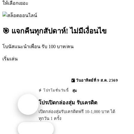
ให้เลือกเยอะ
🎯 แจกคืนทุกสัปดาห์! ไม่มีเงื่อนไข
โบนัสแนะนำเพื่อน รับ 100 บาท/คน
เริ่มเล่น
วันอาทิตย์ที่ 9 ส.ค. 2569
สุ่ม
โปรโมชั่นวันนี้
โปรเปิดกล่องสุ่ม รับเครดิต
เปิดกล่องสุ่มรับเครดิตฟรี 10-1,000 บาท ได้
ทุกวัน 1 ครั้ง
รับโปรนี้