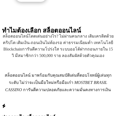
ทำไมต้องเลือก
สล็อตออนไลน์
สล็อตออนไลน์โดดเด่นอย่างไร? ไม่ผ่านคนกลาง เติมเครดิตด้วย
คริปโต เติมเงิน-ถอนเงินไม่ต้องรอ ค่าธรรมเนียมต่ำ เทคโนโลยี
Blockchainการันตีความโปร่งใส ระบบออโต้ฝากถอนภายใน 15
วิ มีสมาชิกกว่า 500,000 ราย ลองสัมผัสด้วยตัวคุณเอง
สล็อตออนไลน์ มาพร้อมกับคุณสมบัติเด่นที่ตอบโจทย์ผู้เล่นทุก
ระดับ ไม่ว่าจะเป็นมือใหม่หรือมือเก๋า
MOSTBET BRASIL
CASSINO
การันตีความปลอดภัยและความมั่นคงทางการเงิน