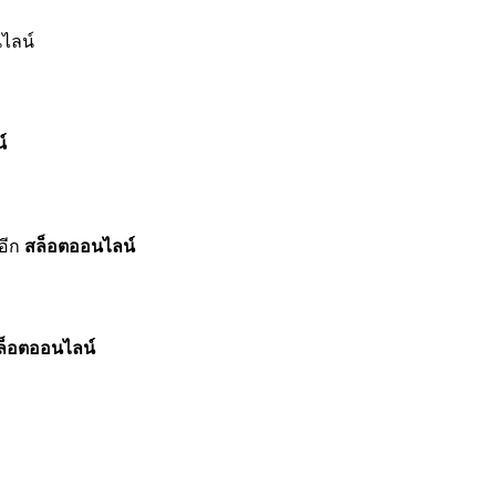
นไลน์
์
 อีก
สล็อตออนไลน์
ล็อตออนไลน์