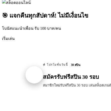
🎯 แจกคืนทุกสัปดาห์! ไม่มีเงื่อนไข
โบนัสแนะนำเพื่อน รับ 100 บาท/คน
เริ่มเล่น
30 สปิน
โปรโมชั่นวันนี้
สมัครรับฟรีสปิน 30 รอบ
สมาชิกใหม่รับฟรีสปิน 30 รอบ เล่นสล็อตเกมดั