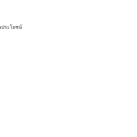
เป็นประโยชน์