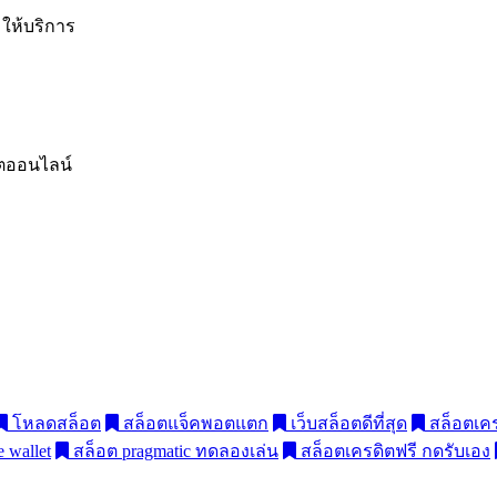
ให้บริการ
อตออนไลน์
โหลดสล็อต
สล็อตแจ็คพอตแตก
เว็บสล็อตดีที่สุด
สล็อตเคร
 wallet
สล็อต pragmatic ทดลองเล่น
สล็อตเครดิตฟรี กดรับเอง