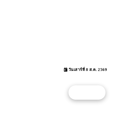
วันเสาร์ที่ 8 ส.ค. 2569
รับโปรนี้