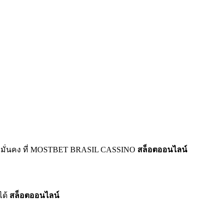
็ว มั่นคง ที่ MOSTBET BRASIL CASSINO
สล็อตออนไลน์
ได้
สล็อตออนไลน์