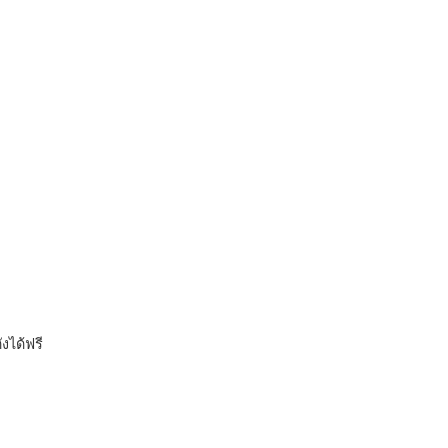
งได้ฟรี