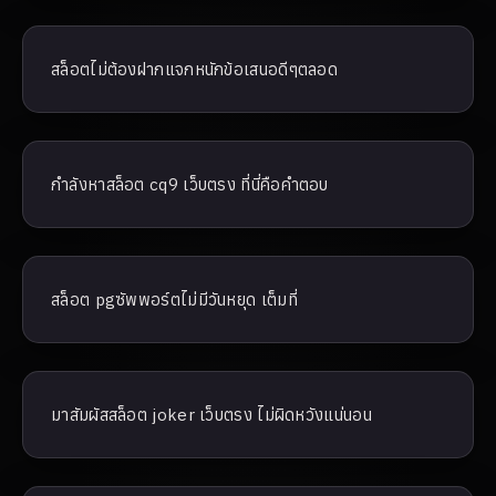
สล็อตไม่ต้องฝากแจกหนักข้อเสนอดีๆตลอด
กำลังหาสล็อต cq9 เว็บตรง ที่นี่คือคำตอบ
สล็อต pgซัพพอร์ตไม่มีวันหยุด เต็มที่
มาสัมผัสสล็อต joker เว็บตรง ไม่ผิดหวังแน่นอน