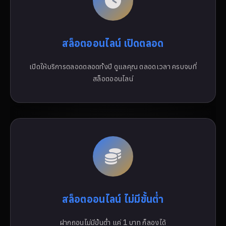
สล็อตออนไลน์ เปิดตลอด
เปิดให้บริการตลอดตลอดทั้งปี ดูแลคุณ ตลอดเวลา ครบจบที่
สล็อตออนไลน์
สล็อตออนไลน์ ไม่มีขั้นต่ำ
ฝากถอนไม่มีขั้นต่ำ แค่ 1 บาท ก็ลองได้