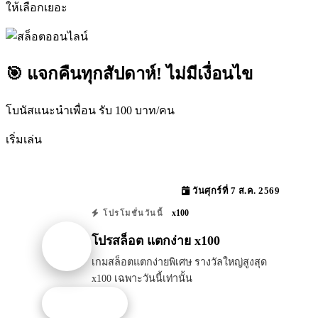
ให้เลือกเยอะ
🎯 แจกคืนทุกสัปดาห์! ไม่มีเงื่อนไข
โบนัสแนะนำเพื่อน รับ 100 บาท/คน
เริ่มเล่น
วันศุกร์ที่ 7 ส.ค. 2569
x100
โปรโมชั่นวันนี้
โปรสล็อต แตกง่าย x100
เกมสล็อตแตกง่ายพิเศษ รางวัลใหญ่สูงสุด
x100 เฉพาะวันนี้เท่านั้น
รับโปรนี้