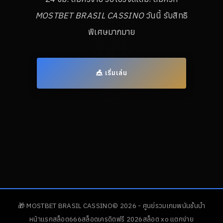
MOSTBET BRASIL CASSINO
วันนี้ รับสิทธิ
พิเศษมากมาย
🎪 เริ่มเล่น
🎁 MOSTBET BRASIL CASSINO
© 2026 - ศูนย์รวมเกมพนันชั้นนำ
หน้าแรก
สล็อต666
สล็อตเครดิตฟรี 2026
สล็อต xo แตกง่าย