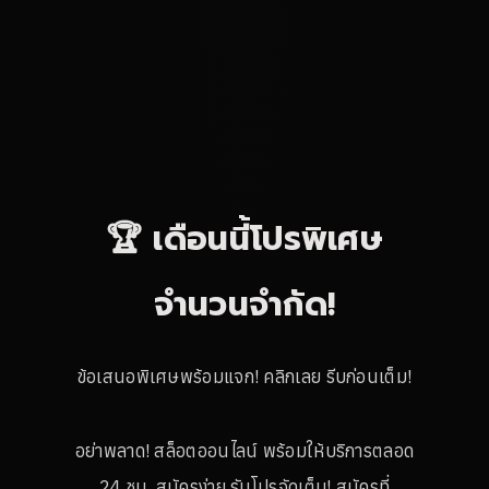
🏆 เดือนนี้โปรพิเศษ
จำนวนจำกัด!
ข้อเสนอพิเศษพร้อมแจก! คลิกเลย รีบก่อนเต็ม!
อย่าพลาด! สล็อตออนไลน์ พร้อมให้บริการตลอด
24 ชม. สมัครง่าย รับโปรจัดเต็ม! สมัครที่