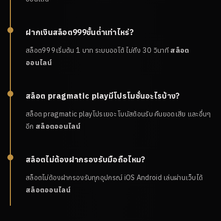
ฝากเงินสล็อต999ขั้นต่ำเท่าไหร่?
สล็อต999เริ่มต้น 1 บาท ระบบออโต้ ไม่ถึง 30 วินาที
สล็อต
ออนไลน์
สล็อต pragmatic playมีโปรโมชั่นอะไรบ้าง?
สล็อต pragmatic playโปรเยอะ โบนัสต้อนรับ คืนยอดเสีย และอื่นๆ
อีก
สล็อตออนไลน์
สล็อตไม่ต้องฝากรองรับมือถือไหม?
สล็อตไม่ต้องฝากรองรับทุกอุปกรณ์ iOS Android เล่นผ่านเว็บได้
สล็อตออนไลน์