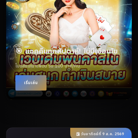
🎯 แจกคืนทุกสัปดาห์! ไม่มีเงื่อนไข
โบนัสแนะนำเพื่อน รับ 100 บาท/คน
เริ่มเล่น
วันอาทิตย์ที่ 9 ส.ค. 2569