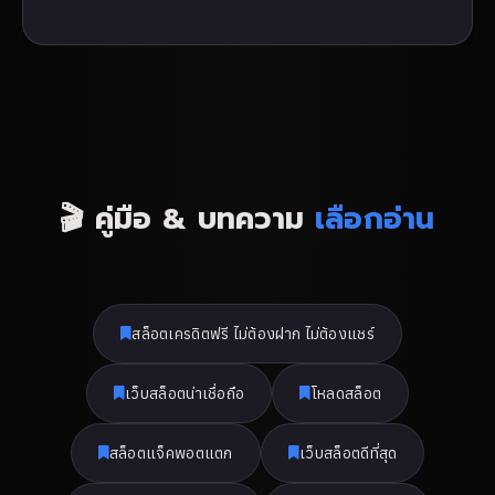
🎬 คู่มือ & บทความ
เลือกอ่าน
สล็อตเครดิตฟรี ไม่ต้องฝาก ไม่ต้องแชร์
เว็บสล็อตน่าเชื่อถือ
โหลดสล็อต
สล็อตแจ็คพอตแตก
เว็บสล็อตดีที่สุด