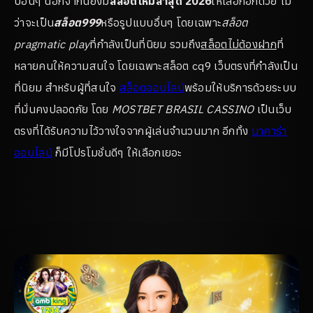
บอื่นๆ นอกจากนี้ยังมี
สล็อตใหม่ล่าสุด 2026
ให้เลือกอีกด้วย ไม่
ว่าจะเป็น
สล็อต999
หรือรูปแบบอื่นๆ โดยเฉพาะ
สล็อต
pragmatic play
ที่กำลังเป็นที่นิยม รวมถึง
สล็อตไม่ต้องฝาก
ที่
หลายคนให้ความสนใจ โดยเฉพาะสล็อต cq9 เว็บตรงที่กำลังเป็น
ที่นิยม สำหรับผู้ที่สนใจ
สล็อตออนไลน์
พร้อมให้บริการด้วยระบบ
ที่มั่นคงปลอดภัย โดย
MOSTBET BRASIL CASSINO
เป็นเว็บ
ตรงที่ได้รับความไว้วางใจจากผู้เล่นจำนวนมาก อีกทั้ง
บาคาร่า
ออนไลน์
ก็มีโปรโมชั่นดีๆ ให้เลือกเยอะ