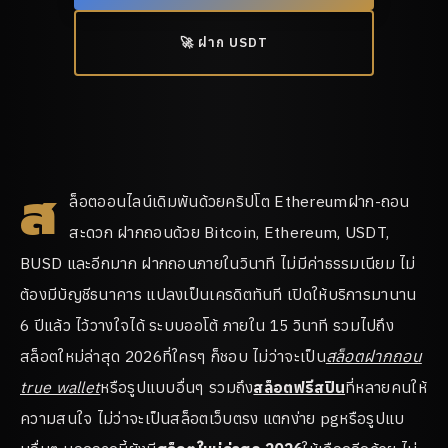
🚀 ฝาก USDT
ส
ล็อตออนไลน์เดิมพันด้วยคริปโต Ethereumฝาก-ถอน
สะดวก ฝากถอนด้วย Bitcoin, Ethereum, USDT,
BUSD และอีกมาก ฝากถอนภายในวินาที ไม่มีค่าธรรมเนียม ไม่
ต้องมีบัญชีธนาคาร แปลงเป็นเครดิตทันที เปิดให้บริการมานาน
6 ปีแล้ว ไว้วางใจได้ ระบบออโต้ ภายใน 15 วินาที รวมไปถึง
สล็อตใหม่ล่าสุด 2026ที่ใครๆ ก็ชอบ ไม่ว่าจะเป็น
สล็อตฝากถอน
true wallet
หรือรูปแบบอื่นๆ รวมถึง
สล็อตฟรีสปิน
ที่หลายคนให้
ความสนใจ ไม่ว่าจะเป็นสล็อตเว็บตรง แตกง่าย pgหรือรูปแบ