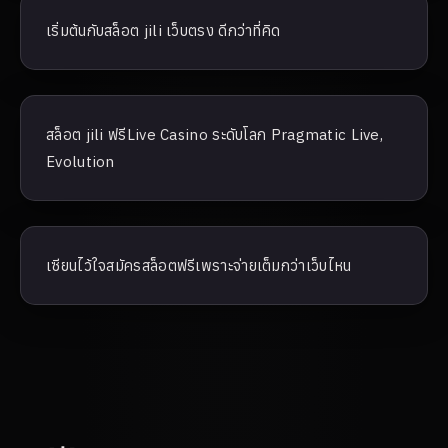
เริ่มต้นกับสล็อต jili เว็บตรง ดีกว่าที่คิด
สล็อต jili ฟรีLive Casino ระดับโลก Pragmatic Live,
Evolution
เซียนไว้ใจสมัครสล็อตฟรีเพราะจ่ายเต็มกว่าเว็บไหน