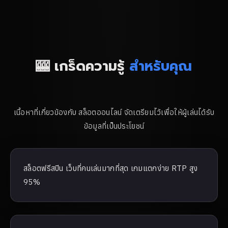
🎰 เกร็ดความรู้
สำหรับคุณ
เนื้อหาที่เกี่ยวข้องกับ สล็อตออนไลน์ จัดเตรียมไว้เพื่อให้ผู้เล่นได้รับ
ข้อมูลที่เป็นประโยชน์
สล็อตฟรีสปิน เว็บที่คนเล่นมากที่สุด เกมแตกง่าย RTP สูง
95%