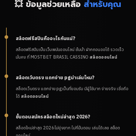
💥 ข้อมูลช่วยเหลือ
สำหรับคุณ
สล็อตฟรีสปินคืออะไรกันแน่?
สล็อตฟรีสปินเป็นเว็บพนันออนไลน์ ชั้นนำ ฝากถอนออโต้ รวดเร็ว
มั่นคง ที่ MOSTBET BRASIL CASSINO
สล็อตออนไลน์
สล็อตเว็บตรง แตกง่าย pgน่าเล่นไหม?
สล็อตเว็บตรง แตกง่าย pgเป็นที่ยอมรับ มีผู้ใช้มาก จ่ายจริง เชื่อถือ
ได้
สล็อตออนไลน์
ขั้นตอนสมัครสล็อตใหม่ล่าสุด 2026?
สล็อตใหม่ล่าสุด 2026ไม่ยุ่งยาก ไม่กี่ขั้นตอน เล่นได้เลย สล็อต
ออนไลน์