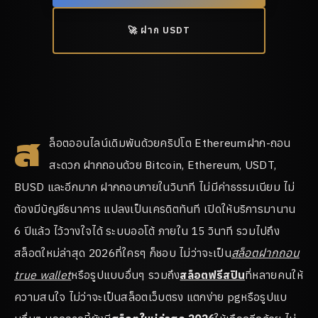
🚀 ฝาก USDT
ส
ล็อตออนไลน์เดิมพันด้วยคริปโต Ethereumฝาก-ถอน
สะดวก ฝากถอนด้วย Bitcoin, Ethereum, USDT,
BUSD และอีกมาก ฝากถอนภายในวินาที ไม่มีค่าธรรมเนียม ไม่
ต้องมีบัญชีธนาคาร แปลงเป็นเครดิตทันที เปิดให้บริการมานาน
6 ปีแล้ว ไว้วางใจได้ ระบบออโต้ ภายใน 15 วินาที รวมไปถึง
สล็อตใหม่ล่าสุด 2026ที่ใครๆ ก็ชอบ ไม่ว่าจะเป็น
สล็อตฝากถอน
true wallet
หรือรูปแบบอื่นๆ รวมถึง
สล็อตฟรีสปิน
ที่หลายคนให้
ความสนใจ ไม่ว่าจะเป็นสล็อตเว็บตรง แตกง่าย pgหรือรูปแบ