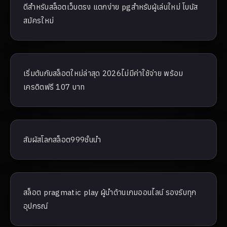
ดีสำหรับสล็อตเว็บตรง แตกง่าย pgสำหรับผู้เล่นใหม่ โบนัส
สมัครใหม่
เริ่มต้นกับสล็อตใหม่ล่าสุด 2026ไม่มีค่าใช้จ่าย พร้อม
เครดิตฟรี 107 บาท
สัมผัสโลกสล็อต999ชั้นนำ
สล็อต pragmatic play ผู้นำด้านเกมออนไลน์ รองรับทุก
อุปกรณ์