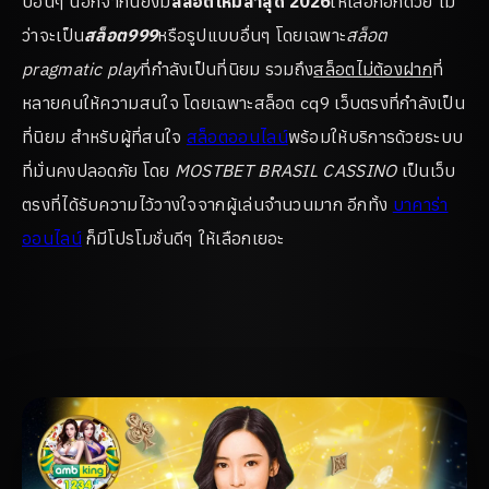
บอื่นๆ นอกจากนี้ยังมี
สล็อตใหม่ล่าสุด 2026
ให้เลือกอีกด้วย ไม่
ว่าจะเป็น
สล็อต999
หรือรูปแบบอื่นๆ โดยเฉพาะ
สล็อต
pragmatic play
ที่กำลังเป็นที่นิยม รวมถึง
สล็อตไม่ต้องฝาก
ที่
หลายคนให้ความสนใจ โดยเฉพาะสล็อต cq9 เว็บตรงที่กำลังเป็น
ที่นิยม สำหรับผู้ที่สนใจ
สล็อตออนไลน์
พร้อมให้บริการด้วยระบบ
ที่มั่นคงปลอดภัย โดย
MOSTBET BRASIL CASSINO
เป็นเว็บ
ตรงที่ได้รับความไว้วางใจจากผู้เล่นจำนวนมาก อีกทั้ง
บาคาร่า
ออนไลน์
ก็มีโปรโมชั่นดีๆ ให้เลือกเยอะ