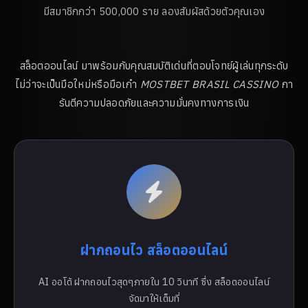
มีสมาชิกกว่า 500,000 ราย ลองสัมผัสด้วยตัวคุณเอง
สล็อตออนไลน์ มาพร้อมกับคุณสมบัติเด่นที่ตอบโจทย์ผู้เล่นทุกระดับ
ไม่ว่าจะเป็นมือใหม่หรือมือเก๋า
MOSTBET BRASIL CASSINO
กา
รันตีความปลอดภัยและความมั่นคงทางการเงิน
ฝากถอนไว สล็อตออนไลน์
AI ออโต้ ฝากถอนไวสุดๆภายใน 10 วินาที ซึ่ง สล็อตออนไลน์
จัดมาให้เต็มที่