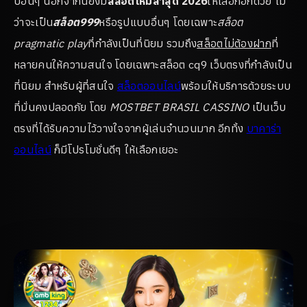
บอื่นๆ นอกจากนี้ยังมี
สล็อตใหม่ล่าสุด 2026
ให้เลือกอีกด้วย ไม่
ว่าจะเป็น
สล็อต999
หรือรูปแบบอื่นๆ โดยเฉพาะ
สล็อต
pragmatic play
ที่กำลังเป็นที่นิยม รวมถึง
สล็อตไม่ต้องฝาก
ที่
หลายคนให้ความสนใจ โดยเฉพาะสล็อต cq9 เว็บตรงที่กำลังเป็น
ที่นิยม สำหรับผู้ที่สนใจ
สล็อตออนไลน์
พร้อมให้บริการด้วยระบบ
ที่มั่นคงปลอดภัย โดย
MOSTBET BRASIL CASSINO
เป็นเว็บ
ตรงที่ได้รับความไว้วางใจจากผู้เล่นจำนวนมาก อีกทั้ง
บาคาร่า
ออนไลน์
ก็มีโปรโมชั่นดีๆ ให้เลือกเยอะ