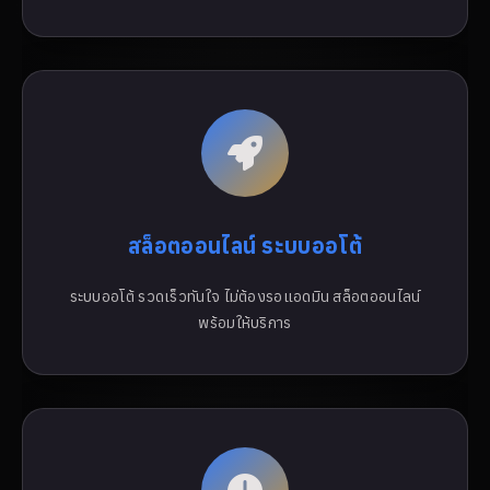
สล็อตออนไลน์ ระบบออโต้
ระบบออโต้ รวดเร็วทันใจ ไม่ต้องรอแอดมิน สล็อตออนไลน์
พร้อมให้บริการ