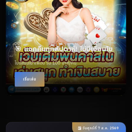
🎯 แจกคืนทุกสัปดาห์! ไม่มีเงื่อนไข
โบนัสแนะนำเพื่อน รับ 100 บาท/คน
เริ่มเล่น
วันศุกร์ที่ 7 ส.ค. 2569