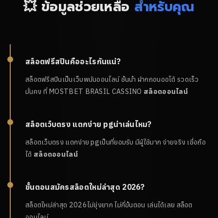
💥 ข้อมูลช่วยเหลือ
สำหรับคุณ
สล็อตฟรีสปินคืออะไรกันแน่?
สล็อตฟรีสปินเป็นเว็บพนันออนไลน์ ชั้นนำ ฝากถอนออโต้ รวดเร็ว
มั่นคง ที่ MOSTBET BRASIL CASSINO
สล็อตออนไลน์
สล็อตเว็บตรง แตกง่าย pgน่าเล่นไหม?
สล็อตเว็บตรง แตกง่าย pgเป็นที่ยอมรับ มีผู้ใช้มาก จ่ายจริง เชื่อถือ
ได้
สล็อตออนไลน์
ขั้นตอนสมัครสล็อตใหม่ล่าสุด 2026?
สล็อตใหม่ล่าสุด 2026ไม่ยุ่งยาก ไม่กี่ขั้นตอน เล่นได้เลย สล็อต
ออนไลน์