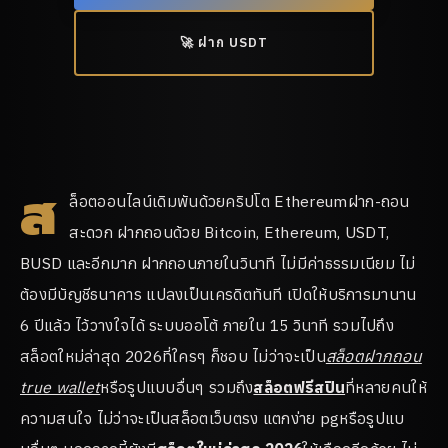
🚀 ฝาก USDT
ส
ล็อตออนไลน์เดิมพันด้วยคริปโต Ethereumฝาก-ถอน
สะดวก ฝากถอนด้วย Bitcoin, Ethereum, USDT,
BUSD และอีกมาก ฝากถอนภายในวินาที ไม่มีค่าธรรมเนียม ไม่
ต้องมีบัญชีธนาคาร แปลงเป็นเครดิตทันที เปิดให้บริการมานาน
6 ปีแล้ว ไว้วางใจได้ ระบบออโต้ ภายใน 15 วินาที รวมไปถึง
สล็อตใหม่ล่าสุด 2026ที่ใครๆ ก็ชอบ ไม่ว่าจะเป็น
สล็อตฝากถอน
true wallet
หรือรูปแบบอื่นๆ รวมถึง
สล็อตฟรีสปิน
ที่หลายคนให้
ความสนใจ ไม่ว่าจะเป็นสล็อตเว็บตรง แตกง่าย pgหรือรูปแบ