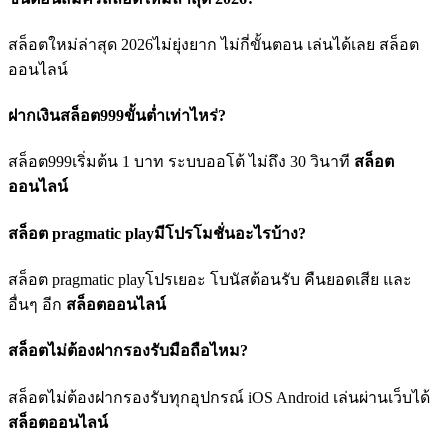
สล็อตใหม่ล่าสุด 2026ไม่ยุ่งยาก ไม่กี่ขั้นตอน เล่นได้เลย สล็อต
ออนไลน์
ฝากเงินสล็อต999ขั้นต่ำเท่าไหร่?
สล็อต999เริ่มต้น 1 บาท ระบบออโต้ ไม่ถึง 30 วินาที
สล็อต
ออนไลน์
สล็อต pragmatic playมีโปรโมชั่นอะไรบ้าง?
สล็อต pragmatic playโปรเยอะ โบนัสต้อนรับ คืนยอดเสีย และ
อื่นๆ อีก
สล็อตออนไลน์
สล็อตไม่ต้องฝากรองรับมือถือไหม?
สล็อตไม่ต้องฝากรองรับทุกอุปกรณ์ iOS Android เล่นผ่านเว็บได้
สล็อตออนไลน์