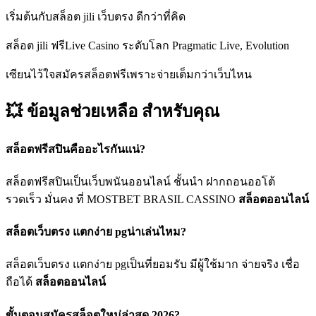
เริ่มต้นกับสล็อต jili เว็บตรง ดีกว่าที่คิด
สล็อต jili ฟรีLive Casino ระดับโลก Pragmatic Live, Evolution
เซียนไว้ใจสมัครสล็อตฟรีเพราะจ่ายเต็มกว่าเว็บไหน
💥 ข้อมูลช่วยเหลือ
สำหรับคุณ
สล็อตฟรีสปินคืออะไรกันแน่?
สล็อตฟรีสปินเป็นเว็บพนันออนไลน์ ชั้นนำ ฝากถอนออโต้
รวดเร็ว มั่นคง ที่ MOSTBET BRASIL CASSINO
สล็อตออนไลน์
สล็อตเว็บตรง แตกง่าย pgน่าเล่นไหม?
สล็อตเว็บตรง แตกง่าย pgเป็นที่ยอมรับ มีผู้ใช้มาก จ่ายจริง เชื่อ
ถือได้
สล็อตออนไลน์
ขั้นตอนสมัครสล็อตใหม่ล่าสุด 2026?