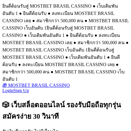
ยินดีต้อนรับสู่ MOSTBET BRASIL CASSINO ● เว็บเดิมพัน
อันดับ 1 ● ยินดีต้อนรับ ● ลงทะเบียน MOSTBET BRASIL
CASSINO เลย ● สมาชิกกว่า 500,000 คน ● MOSTBET BRASIL
CASSINO เว็บอันดับ 1
ยินดีต้อนรับสู่ MOSTBET BRASIL
CASSINO ● เว็บเดิมพันอันดับ 1 ● ยินดีต้อนรับ ● ลงทะเบียน
MOSTBET BRASIL CASSINO เลย ● สมาชิกกว่า 500,000 คน ●
MOSTBET BRASIL CASSINO เว็บอันดับ 1
ยินดีต้อนรับสู่
MOSTBET BRASIL CASSINO ● เว็บเดิมพันอันดับ 1 ● ยินดี
ต้อนรับ ● ลงทะเบียน MOSTBET BRASIL CASSINO เลย ●
สมาชิกกว่า 500,000 คน ● MOSTBET BRASIL CASSINO เว็บ
อันดับ 1
🎁 MOSTBET BRASIL CASSINO
Login
Sign Up
🎲 เว็บสล็อตออนไลน์ รองรับมือถือทุกรุ่น
สมัครง่าย 30 วินาที