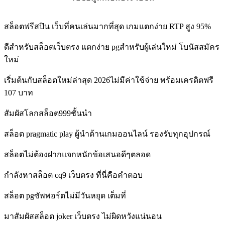
สล็อตฟรีสปิน เว็บที่คนเล่นมากที่สุด เกมแตกง่าย RTP สูง 95%
ดีสำหรับสล็อตเว็บตรง แตกง่าย pgสำหรับผู้เล่นใหม่ โบนัสสมัคร
ใหม่
เริ่มต้นกับสล็อตใหม่ล่าสุด 2026ไม่มีค่าใช้จ่าย พร้อมเครดิตฟรี
107 บาท
สัมผัสโลกสล็อต999ชั้นนำ
สล็อต pragmatic play ผู้นำด้านเกมออนไลน์ รองรับทุกอุปกรณ์
สล็อตไม่ต้องฝากแจกหนักข้อเสนอดีๆตลอด
กำลังหาสล็อต cq9 เว็บตรง ที่นี่คือคำตอบ
สล็อต pgซัพพอร์ตไม่มีวันหยุด เต็มที่
มาสัมผัสสล็อต joker เว็บตรง ไม่ผิดหวังแน่นอน