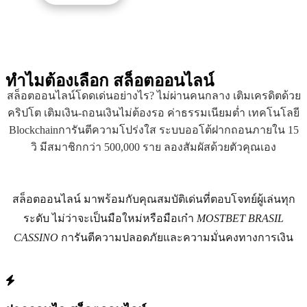
ทำไมต้องเลือก
สล็อตออนไลน์
สล็อตออนไลน์โดดเด่นอย่างไร? ไม่ผ่านคนกลาง เติมเครดิตด้วย
คริปโต เติมเงิน-ถอนเงินไม่ต้องรอ ค่าธรรมเนียมต่ำ เทคโนโลยี
Blockchainการันตีความโปร่งใส ระบบออโต้ฝากถอนภายใน 15
วิ มีสมาชิกกว่า 500,000 ราย ลองสัมผัสด้วยตัวคุณเอง
สล็อตออนไลน์ มาพร้อมกับคุณสมบัติเด่นที่ตอบโจทย์ผู้เล่นทุก
ระดับ ไม่ว่าจะเป็นมือใหม่หรือมือเก๋า
MOSTBET BRASIL
CASSINO
การันตีความปลอดภัยและความมั่นคงทางการเงิน