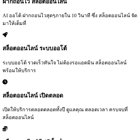
ฝากถอนไว สล็อตออนไลน์
AI ออโต้ ฝากถอนไวสุดๆภายใน 10 วินาที ซึ่ง สล็อตออนไลน์ จัด
มาให้เต็มที่
สล็อตออนไลน์ ระบบออโต้
ระบบออโต้ รวดเร็วทันใจ ไม่ต้องรอแอดมิน สล็อตออนไลน์
พร้อมให้บริการ
สล็อตออนไลน์ เปิดตลอด
เปิดให้บริการตลอดตลอดทั้งปี ดูแลคุณ ตลอดเวลา ครบจบที่
สล็อตออนไลน์