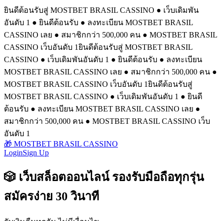
ยินดีต้อนรับสู่ MOSTBET BRASIL CASSINO ● เว็บเดิมพัน
อันดับ 1 ● ยินดีต้อนรับ ● ลงทะเบียน MOSTBET BRASIL
CASSINO เลย ● สมาชิกกว่า 500,000 คน ● MOSTBET BRASIL
CASSINO เว็บอันดับ 1
ยินดีต้อนรับสู่ MOSTBET BRASIL
CASSINO ● เว็บเดิมพันอันดับ 1 ● ยินดีต้อนรับ ● ลงทะเบียน
MOSTBET BRASIL CASSINO เลย ● สมาชิกกว่า 500,000 คน ●
MOSTBET BRASIL CASSINO เว็บอันดับ 1
ยินดีต้อนรับสู่
MOSTBET BRASIL CASSINO ● เว็บเดิมพันอันดับ 1 ● ยินดี
ต้อนรับ ● ลงทะเบียน MOSTBET BRASIL CASSINO เลย ●
สมาชิกกว่า 500,000 คน ● MOSTBET BRASIL CASSINO เว็บ
อันดับ 1
🎁 MOSTBET BRASIL CASSINO
Login
Sign Up
🎲 เว็บสล็อตออนไลน์ รองรับมือถือทุกรุ่น
สมัครง่าย 30 วินาที