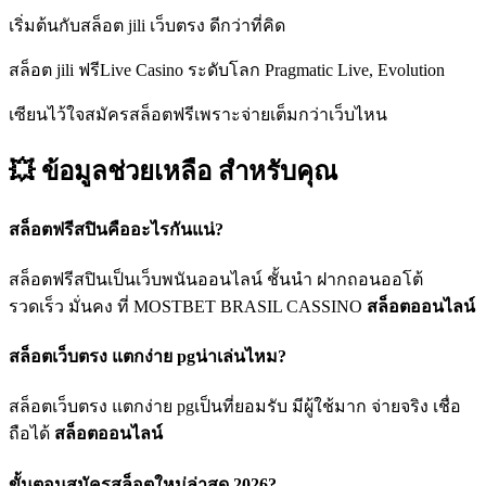
เริ่มต้นกับสล็อต jili เว็บตรง ดีกว่าที่คิด
สล็อต jili ฟรีLive Casino ระดับโลก Pragmatic Live, Evolution
เซียนไว้ใจสมัครสล็อตฟรีเพราะจ่ายเต็มกว่าเว็บไหน
💥 ข้อมูลช่วยเหลือ
สำหรับคุณ
สล็อตฟรีสปินคืออะไรกันแน่?
สล็อตฟรีสปินเป็นเว็บพนันออนไลน์ ชั้นนำ ฝากถอนออโต้
รวดเร็ว มั่นคง ที่ MOSTBET BRASIL CASSINO
สล็อตออนไลน์
สล็อตเว็บตรง แตกง่าย pgน่าเล่นไหม?
สล็อตเว็บตรง แตกง่าย pgเป็นที่ยอมรับ มีผู้ใช้มาก จ่ายจริง เชื่อ
ถือได้
สล็อตออนไลน์
ขั้นตอนสมัครสล็อตใหม่ล่าสุด 2026?