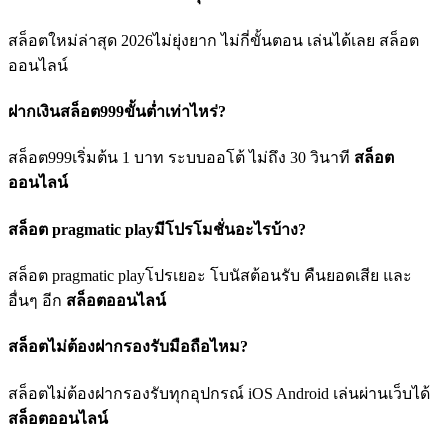
สล็อตใหม่ล่าสุด 2026ไม่ยุ่งยาก ไม่กี่ขั้นตอน เล่นได้เลย สล็อต
ออนไลน์
ฝากเงินสล็อต999ขั้นต่ำเท่าไหร่?
สล็อต999เริ่มต้น 1 บาท ระบบออโต้ ไม่ถึง 30 วินาที
สล็อต
ออนไลน์
สล็อต pragmatic playมีโปรโมชั่นอะไรบ้าง?
สล็อต pragmatic playโปรเยอะ โบนัสต้อนรับ คืนยอดเสีย และ
อื่นๆ อีก
สล็อตออนไลน์
สล็อตไม่ต้องฝากรองรับมือถือไหม?
สล็อตไม่ต้องฝากรองรับทุกอุปกรณ์ iOS Android เล่นผ่านเว็บได้
สล็อตออนไลน์