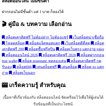
สล็อตออนไลน์ ไม่มีขั้นต่ำ
ฝากถอนไม่มีขั้นต่ำ แค่ 1 บาท ก็ลองได้
🎬 คู่มือ & บทความ
เลือกอ่าน
สล็อตเครดิตฟรี ไม่ต้องฝาก ไม่ต้องแชร์
เว็บสล็อตน่าเชื่อถือ
โหลดสล็อต
สล็อตแจ็คพอตแตก
เว็บสล็อตดีที่สุด
สล็อต
เครดิตฟรี 200
สล็อตซื้อฟรีสปิน
สล็อตเว็บตรง แตกง่าย joker
สล็อตออนไลน์ 2026
สล็อตเครดิตฟรี 2026
สล็อตฝากถอน
true wallet
สล็อต pragmatic ทดลองเล่น
สล็อตเครดิตฟรี กด
รับเอง
สล็อต666
เล่นสล็อตฟรี
เล่นสล็อต
สล็อต xo แตก
ง่าย
สล็อตเว็บนอก
🎰 เกร็ดความรู้
สำหรับคุณ
เนื้อหาที่เกี่ยวข้องกับ สล็อตออนไลน์ จัดเตรียมไว้เพื่อให้ผู้เล่นได้
รับข้อมูลที่เป็นประโยชน์