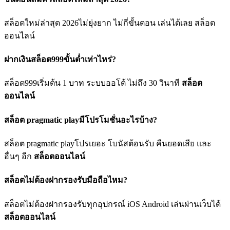
สล็อตใหม่ล่าสุด 2026ไม่ยุ่งยาก ไม่กี่ขั้นตอน เล่นได้เลย สล็อต
ออนไลน์
ฝากเงินสล็อต999ขั้นต่ำเท่าไหร่?
สล็อต999เริ่มต้น 1 บาท ระบบออโต้ ไม่ถึง 30 วินาที
สล็อต
ออนไลน์
สล็อต pragmatic playมีโปรโมชั่นอะไรบ้าง?
สล็อต pragmatic playโปรเยอะ โบนัสต้อนรับ คืนยอดเสีย และ
อื่นๆ อีก
สล็อตออนไลน์
สล็อตไม่ต้องฝากรองรับมือถือไหม?
สล็อตไม่ต้องฝากรองรับทุกอุปกรณ์ iOS Android เล่นผ่านเว็บได้
สล็อตออนไลน์