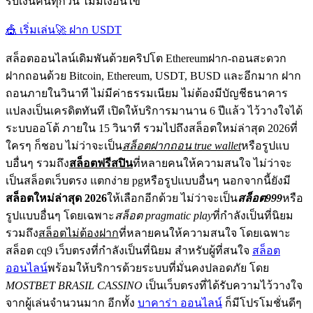
รับเงินคืนทุกวัน ไม่มีเงื่อนไข
🎪 เริ่มเล่น
🚀 ฝาก USDT
สล็อตออนไลน์เดิมพันด้วยคริปโต Ethereumฝาก-ถอนสะดวก
ฝากถอนด้วย Bitcoin, Ethereum, USDT, BUSD และอีกมาก ฝาก
ถอนภายในวินาที ไม่มีค่าธรรมเนียม ไม่ต้องมีบัญชีธนาคาร
แปลงเป็นเครดิตทันที เปิดให้บริการมานาน 6 ปีแล้ว ไว้วางใจได้
ระบบออโต้ ภายใน 15 วินาที รวมไปถึงสล็อตใหม่ล่าสุด 2026ที่
ใครๆ ก็ชอบ ไม่ว่าจะเป็น
สล็อตฝากถอน true wallet
หรือรูปแบ
บอื่นๆ รวมถึง
สล็อตฟรีสปิน
ที่หลายคนให้ความสนใจ ไม่ว่าจะ
เป็นสล็อตเว็บตรง แตกง่าย pgหรือรูปแบบอื่นๆ นอกจากนี้ยังมี
สล็อตใหม่ล่าสุด 2026
ให้เลือกอีกด้วย ไม่ว่าจะเป็น
สล็อต999
หรือ
รูปแบบอื่นๆ โดยเฉพาะ
สล็อต pragmatic play
ที่กำลังเป็นที่นิยม
รวมถึง
สล็อตไม่ต้องฝาก
ที่หลายคนให้ความสนใจ โดยเฉพาะ
สล็อต cq9 เว็บตรงที่กำลังเป็นที่นิยม สำหรับผู้ที่สนใจ
สล็อต
ออนไลน์
พร้อมให้บริการด้วยระบบที่มั่นคงปลอดภัย โดย
MOSTBET BRASIL CASSINO
เป็นเว็บตรงที่ได้รับความไว้วางใจ
จากผู้เล่นจำนวนมาก อีกทั้ง
บาคาร่า ออนไลน์
ก็มีโปรโมชั่นดีๆ