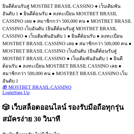
ยินดีต้อนรับสู่ MOSTBET BRASIL CASSINO ● เว็บเดิมพัน
อันดับ 1 ● ยินดีต้อนรับ ● ลงทะเบียน MOSTBET BRASIL
CASSINO เลย ● สมาชิกกว่า 500,000 คน ● MOSTBET BRASIL
CASSINO เว็บอันดับ 1
ยินดีต้อนรับสู่ MOSTBET BRASIL
CASSINO ● เว็บเดิมพันอันดับ 1 ● ยินดีต้อนรับ ● ลงทะเบียน
MOSTBET BRASIL CASSINO เลย ● สมาชิกกว่า 500,000 คน ●
MOSTBET BRASIL CASSINO เว็บอันดับ 1
ยินดีต้อนรับสู่
MOSTBET BRASIL CASSINO ● เว็บเดิมพันอันดับ 1 ● ยินดี
ต้อนรับ ● ลงทะเบียน MOSTBET BRASIL CASSINO เลย ●
สมาชิกกว่า 500,000 คน ● MOSTBET BRASIL CASSINO เว็บ
อันดับ 1
🎁 MOSTBET BRASIL CASSINO
Login
Sign Up
🎲 เว็บสล็อตออนไลน์ รองรับมือถือทุกรุ่น
สมัครง่าย 30 วินาที