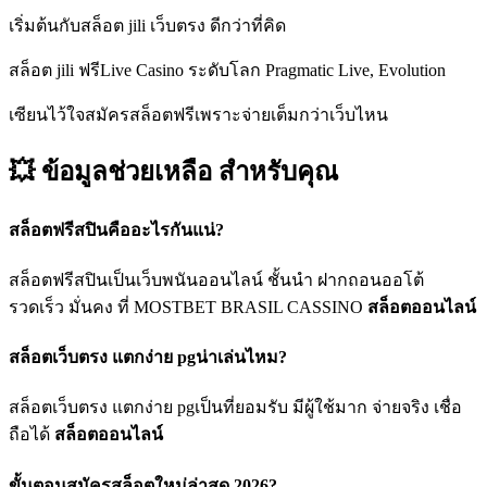
เริ่มต้นกับสล็อต jili เว็บตรง ดีกว่าที่คิด
สล็อต jili ฟรีLive Casino ระดับโลก Pragmatic Live, Evolution
เซียนไว้ใจสมัครสล็อตฟรีเพราะจ่ายเต็มกว่าเว็บไหน
💥 ข้อมูลช่วยเหลือ
สำหรับคุณ
สล็อตฟรีสปินคืออะไรกันแน่?
สล็อตฟรีสปินเป็นเว็บพนันออนไลน์ ชั้นนำ ฝากถอนออโต้
รวดเร็ว มั่นคง ที่ MOSTBET BRASIL CASSINO
สล็อตออนไลน์
สล็อตเว็บตรง แตกง่าย pgน่าเล่นไหม?
สล็อตเว็บตรง แตกง่าย pgเป็นที่ยอมรับ มีผู้ใช้มาก จ่ายจริง เชื่อ
ถือได้
สล็อตออนไลน์
ขั้นตอนสมัครสล็อตใหม่ล่าสุด 2026?