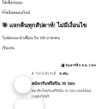
ให้เลือกเยอะ
🎯 แจกคืนทุกสัปดาห์! ไม่มีเงื่อนไข
โบนัสแนะนำเพื่อน รับ 100 บาท/คน
เริ่มเล่น
วันเสาร์ที่ 8 ส.ค. 2569
30 สปิน
โปรโมชั่นวันนี้
สมัครรับฟรีสปิน 30 รอบ
สมาชิกใหม่รับฟรีสปิน 30 รอบ เล่นสล็อต
เกมดังได้ฟรี
รับโปรนี้