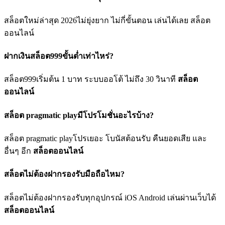
สล็อตใหม่ล่าสุด 2026ไม่ยุ่งยาก ไม่กี่ขั้นตอน เล่นได้เลย สล็อต
ออนไลน์
ฝากเงินสล็อต999ขั้นต่ำเท่าไหร่?
สล็อต999เริ่มต้น 1 บาท ระบบออโต้ ไม่ถึง 30 วินาที
สล็อต
ออนไลน์
สล็อต pragmatic playมีโปรโมชั่นอะไรบ้าง?
สล็อต pragmatic playโปรเยอะ โบนัสต้อนรับ คืนยอดเสีย และ
อื่นๆ อีก
สล็อตออนไลน์
สล็อตไม่ต้องฝากรองรับมือถือไหม?
สล็อตไม่ต้องฝากรองรับทุกอุปกรณ์ iOS Android เล่นผ่านเว็บได้
สล็อตออนไลน์