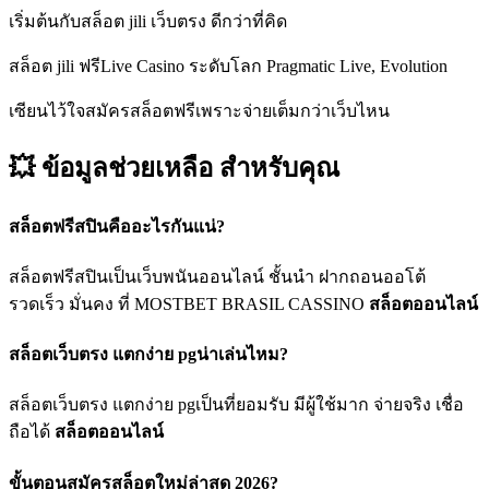
เริ่มต้นกับสล็อต jili เว็บตรง ดีกว่าที่คิด
สล็อต jili ฟรีLive Casino ระดับโลก Pragmatic Live, Evolution
เซียนไว้ใจสมัครสล็อตฟรีเพราะจ่ายเต็มกว่าเว็บไหน
💥 ข้อมูลช่วยเหลือ
สำหรับคุณ
สล็อตฟรีสปินคืออะไรกันแน่?
สล็อตฟรีสปินเป็นเว็บพนันออนไลน์ ชั้นนำ ฝากถอนออโต้
รวดเร็ว มั่นคง ที่ MOSTBET BRASIL CASSINO
สล็อตออนไลน์
สล็อตเว็บตรง แตกง่าย pgน่าเล่นไหม?
สล็อตเว็บตรง แตกง่าย pgเป็นที่ยอมรับ มีผู้ใช้มาก จ่ายจริง เชื่อ
ถือได้
สล็อตออนไลน์
ขั้นตอนสมัครสล็อตใหม่ล่าสุด 2026?