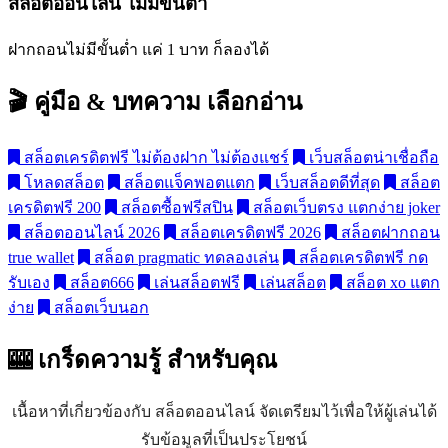
สล็อตออนไลน์ ไม่มีขั้นต่ำ
ฝากถอนไม่มีขั้นต่ำ แค่ 1 บาท ก็ลองได้
🎬 คู่มือ & บทความ
เลือกอ่าน
สล็อตเครดิตฟรี ไม่ต้องฝาก ไม่ต้องแชร์
เว็บสล็อตน่าเชื่อถือ
โหลดสล็อต
สล็อตแจ็คพอตแตก
เว็บสล็อตดีที่สุด
สล็อต
เครดิตฟรี 200
สล็อตซื้อฟรีสปิน
สล็อตเว็บตรง แตกง่าย joker
สล็อตออนไลน์ 2026
สล็อตเครดิตฟรี 2026
สล็อตฝากถอน
true wallet
สล็อต pragmatic ทดลองเล่น
สล็อตเครดิตฟรี กด
รับเอง
สล็อต666
เล่นสล็อตฟรี
เล่นสล็อต
สล็อต xo แตก
ง่าย
สล็อตเว็บนอก
🎰 เกร็ดความรู้
สำหรับคุณ
เนื้อหาที่เกี่ยวข้องกับ สล็อตออนไลน์ จัดเตรียมไว้เพื่อให้ผู้เล่นได้
รับข้อมูลที่เป็นประโยชน์