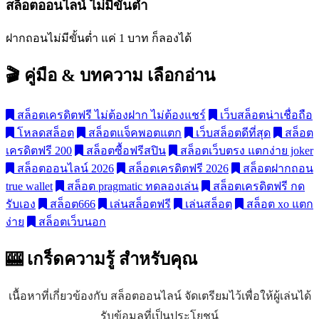
สล็อตออนไลน์ ไม่มีขั้นต่ำ
ฝากถอนไม่มีขั้นต่ำ แค่ 1 บาท ก็ลองได้
🎬 คู่มือ & บทความ
เลือกอ่าน
สล็อตเครดิตฟรี ไม่ต้องฝาก ไม่ต้องแชร์
เว็บสล็อตน่าเชื่อถือ
โหลดสล็อต
สล็อตแจ็คพอตแตก
เว็บสล็อตดีที่สุด
สล็อต
เครดิตฟรี 200
สล็อตซื้อฟรีสปิน
สล็อตเว็บตรง แตกง่าย joker
สล็อตออนไลน์ 2026
สล็อตเครดิตฟรี 2026
สล็อตฝากถอน
true wallet
สล็อต pragmatic ทดลองเล่น
สล็อตเครดิตฟรี กด
รับเอง
สล็อต666
เล่นสล็อตฟรี
เล่นสล็อต
สล็อต xo แตก
ง่าย
สล็อตเว็บนอก
🎰 เกร็ดความรู้
สำหรับคุณ
เนื้อหาที่เกี่ยวข้องกับ สล็อตออนไลน์ จัดเตรียมไว้เพื่อให้ผู้เล่นได้
รับข้อมูลที่เป็นประโยชน์