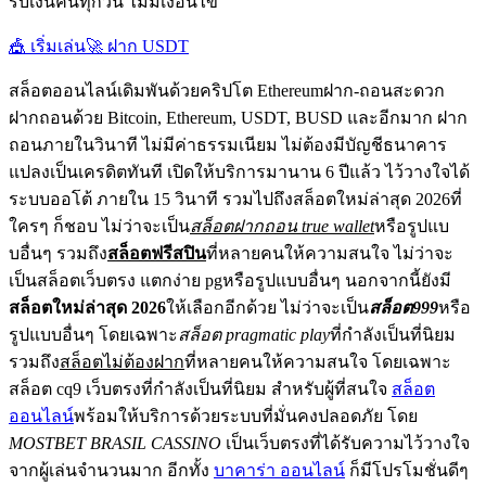
รับเงินคืนทุกวัน ไม่มีเงื่อนไข
🎪 เริ่มเล่น
🚀 ฝาก USDT
สล็อตออนไลน์เดิมพันด้วยคริปโต Ethereumฝาก-ถอนสะดวก
ฝากถอนด้วย Bitcoin, Ethereum, USDT, BUSD และอีกมาก ฝาก
ถอนภายในวินาที ไม่มีค่าธรรมเนียม ไม่ต้องมีบัญชีธนาคาร
แปลงเป็นเครดิตทันที เปิดให้บริการมานาน 6 ปีแล้ว ไว้วางใจได้
ระบบออโต้ ภายใน 15 วินาที รวมไปถึงสล็อตใหม่ล่าสุด 2026ที่
ใครๆ ก็ชอบ ไม่ว่าจะเป็น
สล็อตฝากถอน true wallet
หรือรูปแบ
บอื่นๆ รวมถึง
สล็อตฟรีสปิน
ที่หลายคนให้ความสนใจ ไม่ว่าจะ
เป็นสล็อตเว็บตรง แตกง่าย pgหรือรูปแบบอื่นๆ นอกจากนี้ยังมี
สล็อตใหม่ล่าสุด 2026
ให้เลือกอีกด้วย ไม่ว่าจะเป็น
สล็อต999
หรือ
รูปแบบอื่นๆ โดยเฉพาะ
สล็อต pragmatic play
ที่กำลังเป็นที่นิยม
รวมถึง
สล็อตไม่ต้องฝาก
ที่หลายคนให้ความสนใจ โดยเฉพาะ
สล็อต cq9 เว็บตรงที่กำลังเป็นที่นิยม สำหรับผู้ที่สนใจ
สล็อต
ออนไลน์
พร้อมให้บริการด้วยระบบที่มั่นคงปลอดภัย โดย
MOSTBET BRASIL CASSINO
เป็นเว็บตรงที่ได้รับความไว้วางใจ
จากผู้เล่นจำนวนมาก อีกทั้ง
บาคาร่า ออนไลน์
ก็มีโปรโมชั่นดีๆ