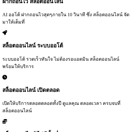
ฝากถอนไว สล็อตออนไลน์
AI ออโต้ ฝากถอนไวสุดๆภายใน 10 วินาที ซึ่ง สล็อตออนไลน์ จัด
มาให้เต็มที่
สล็อตออนไลน์ ระบบออโต้
ระบบออโต้ รวดเร็วทันใจ ไม่ต้องรอแอดมิน สล็อตออนไลน์
พร้อมให้บริการ
สล็อตออนไลน์ เปิดตลอด
เปิดให้บริการตลอดตลอดทั้งปี ดูแลคุณ ตลอดเวลา ครบจบที่
สล็อตออนไลน์