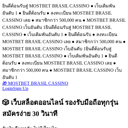
ยินดีต้อนรับสู่ MOSTBET BRASIL CASSINO ● เว็บเดิมพัน
อันดับ 1 ● ยินดีต้อนรับ ● ลงทะเบียน MOSTBET BRASIL
CASSINO เลย ● สมาชิกกว่า 500,000 คน ● MOSTBET BRASIL
CASSINO เว็บอันดับ 1
ยินดีต้อนรับสู่ MOSTBET BRASIL
CASSINO ● เว็บเดิมพันอันดับ 1 ● ยินดีต้อนรับ ● ลงทะเบียน
MOSTBET BRASIL CASSINO เลย ● สมาชิกกว่า 500,000 คน ●
MOSTBET BRASIL CASSINO เว็บอันดับ 1
ยินดีต้อนรับสู่
MOSTBET BRASIL CASSINO ● เว็บเดิมพันอันดับ 1 ● ยินดี
ต้อนรับ ● ลงทะเบียน MOSTBET BRASIL CASSINO เลย ●
สมาชิกกว่า 500,000 คน ● MOSTBET BRASIL CASSINO เว็บ
อันดับ 1
🎁 MOSTBET BRASIL CASSINO
Login
Sign Up
🎲 เว็บสล็อตออนไลน์ รองรับมือถือทุกรุ่น
สมัครง่าย 30 วินาที