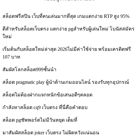
สล็อตฟรีสปิน เว็บที่คนเล่นมากที่สุด เกมแตกง่าย RTP สูง 95%
ดีสำหรับสล็อตเว็บตรง แตกง่าย pgสำหรับผู้เล่นใหม่ โบนัสสมัคร
ใหม่
เริ่มต้นกับสล็อตใหม่ล่าสุด 2026ไม่มีค่าใช้จ่าย พร้อมเครดิตฟรี
107 บาท
สัมผัสโลกสล็อต999ชั้นนำ
สล็อต pragmatic play ผู้นำด้านเกมออนไลน์ รองรับทุกอุปกรณ์
สล็อตไม่ต้องฝากแจกหนักข้อเสนอดีๆตลอด
กำลังหาสล็อต cq9 เว็บตรง ที่นี่คือคำตอบ
สล็อต pgซัพพอร์ตไม่มีวันหยุด เต็มที่
มาสัมผัสสล็อต joker เว็บตรง ไม่ผิดหวังแน่นอน