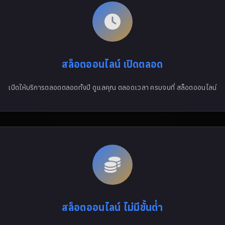
สล็อตออนไลน์ เปิดตลอด
เปิดให้บริการตลอดตลอดทั้งปี ดูแลคุณ ตลอดเวลา ครบจบที่ สล็อตออนไลน์
สล็อตออนไลน์ ไม่มีขั้นต่ำ