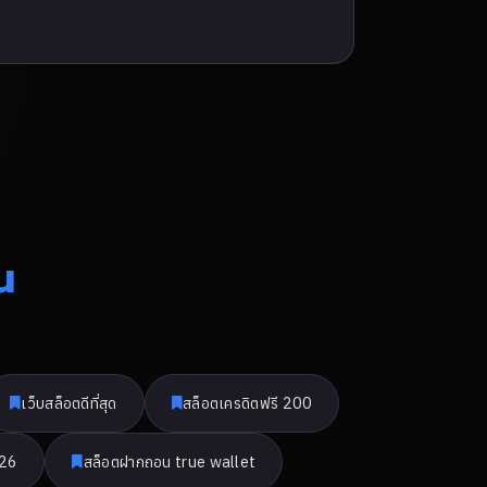
น
เว็บสล็อตดีที่สุด
สล็อตเครดิตฟรี 200
026
สล็อตฝากถอน true wallet