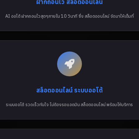
ฝากถอนไว สล็อตออนไลน์
AI ออโต้ ฝากถอนไวสุดๆภายใน 10 วินาที ซึ่ง สล็อตออนไลน์ จัดมาให้เต็มที่
สล็อตออนไลน์ ระบบออโต้
ระบบออโต้ รวดเร็วทันใจ ไม่ต้องรอแอดมิน สล็อตออนไลน์ พร้อมให้บริการ