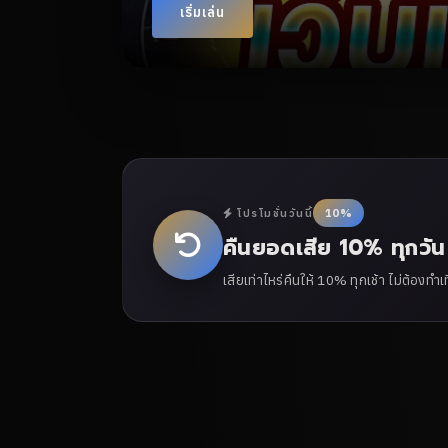
เริ่มเล่น
10%
โปรโมชั่นวันนี้
คืนยอดเสีย 10% ทุกวัน
เสียเท่าไหร่คืนให้ 10% ทุกเช้า ไม่ต้องทำ