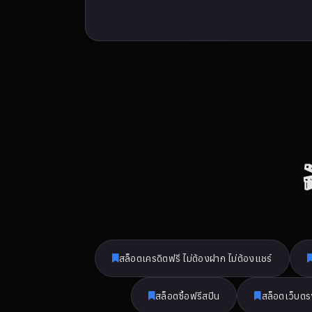
สล็อตเครดิตฟรี ไม่ต้องฝาก ไม่ต้องแชร์
สล็อตซื้อฟรีสปิน
สล็อตเว็บตร