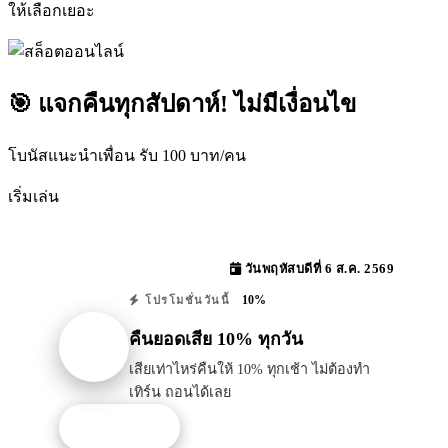
ให้เลือกเยอะ
🎯 แจกคืนทุกสัปดาห์! ไม่มีเงื่อนไข
โบนัสแนะนำเพื่อน รับ 100 บาท/คน
เริ่มเล่น
วันพฤหัสบดีที่ 6 ส.ค. 2569
10%
โปรโมชั่นวันนี้
คืนยอดเสีย 10% ทุกวัน
เสียเท่าไหร่คืนให้ 10% ทุกเช้า ไม่ต้องทำ
เทิร์น ถอนได้เลย
รับโปรนี้