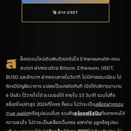
🚀 ฝาก USDT
ส
ล็อตออนไลน์เดิมพันด้วยคริปโต Ethereumฝาก-ถอน
สะดวก ฝากถอนด้วย Bitcoin, Ethereum, USDT,
BUSD และอีกมาก ฝากถอนภายในวินาที ไม่มีค่าธรรมเนียม ไม่
ต้องมีบัญชีธนาคาร แปลงเป็นเครดิตทันที เปิดให้บริการมานาน
6 ปีแล้ว ไว้วางใจได้ ระบบออโต้ ภายใน 15 วินาที รวมไปถึง
สล็อตใหม่ล่าสุด 2026ที่ใครๆ ก็ชอบ ไม่ว่าจะเป็น
สล็อตฝากถอน
true wallet
หรือรูปแบบอื่นๆ รวมถึง
สล็อตฟรีสปิน
ที่หลายคนให้
ความสนใจ ไม่ว่าจะเป็นสล็อตเว็บตรง แตกง่าย pgหรือรูปแบ