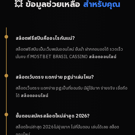
💥 ข้อมูลช่วยเหลือ
สำหรับคุณ
สล็อตฟรีสปินคืออะไรกันแน่?
สล็อตฟรีสปินเป็นเว็บพนันออนไลน์ ชั้นนำ ฝากถอนออโต้ รวดเร็ว
มั่นคง ที่ MOSTBET BRASIL CASSINO
สล็อตออนไลน์
สล็อตเว็บตรง แตกง่าย pgน่าเล่นไหม?
สล็อตเว็บตรง แตกง่าย pgเป็นที่ยอมรับ มีผู้ใช้มาก จ่ายจริง เชื่อถือ
ได้
สล็อตออนไลน์
ขั้นตอนสมัครสล็อตใหม่ล่าสุด 2026?
สล็อตใหม่ล่าสุด 2026ไม่ยุ่งยาก ไม่กี่ขั้นตอน เล่นได้เลย สล็อต
ออนไลน์