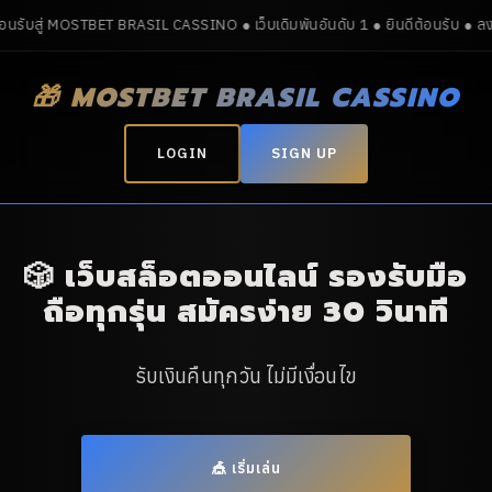
้อนรับสู่ MOSTBET BRASIL CASSINO ● เว็บเดิมพันอันดับ 1 ● ยินดีต้อนรับ
🎁 MOSTBET BRASIL CASSINO
LOGIN
SIGN UP
🎲 เว็บสล็อตออนไลน์ รองรับมือ
ถือทุกรุ่น สมัครง่าย 30 วินาที
รับเงินคืนทุกวัน ไม่มีเงื่อนไข
🎪 เริ่มเล่น