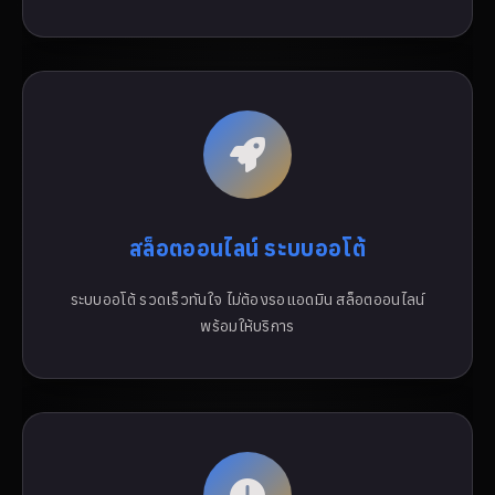
สล็อตออนไลน์ ระบบออโต้
ระบบออโต้ รวดเร็วทันใจ ไม่ต้องรอแอดมิน สล็อตออนไลน์
พร้อมให้บริการ