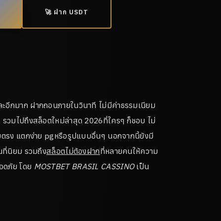
🚀 ฝาก USDT
อีกมาก ฝากถอนภายในวินาที ไม่มีค่าธรรมเนียม
ี รวมไปถึงสล็อตใหม่ล่าสุด 2026ที่ใครๆ ก็ชอบ ไม่
บตรง แตกง่าย pgหรือรูปแบบอื่นๆ นอกจากนี้ยังมี
็นที่นิยม รวมถึง
สล็อตไม่ต้องฝาก
ที่หลายคนให้ความ
ลอดภัย โดย
MOSTBET BRASIL CASSINO
เป็น