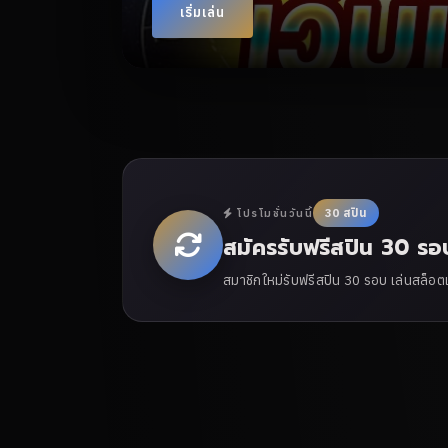
เริ่มเล่น
30 สปิน
โปรโมชั่นวันนี้
สมัครรับฟรีสปิน 30 รอ
สมาชิกใหม่รับฟรีสปิน 30 รอบ เล่นสล็อตเ