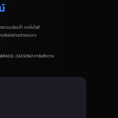
น์
าธรรมเนียมต่ำ เทคโนโลยี
งสัมผัสด้วยตัวคุณเอง
BRASIL CASSINO
การันตีความ