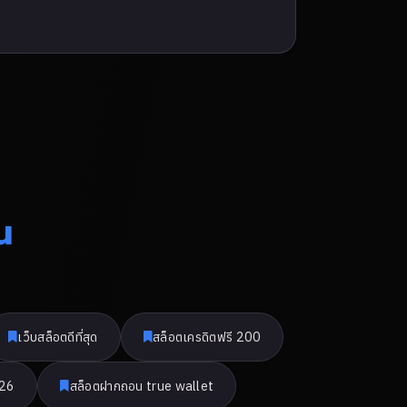
น
เว็บสล็อตดีที่สุด
สล็อตเครดิตฟรี 200
026
สล็อตฝากถอน true wallet