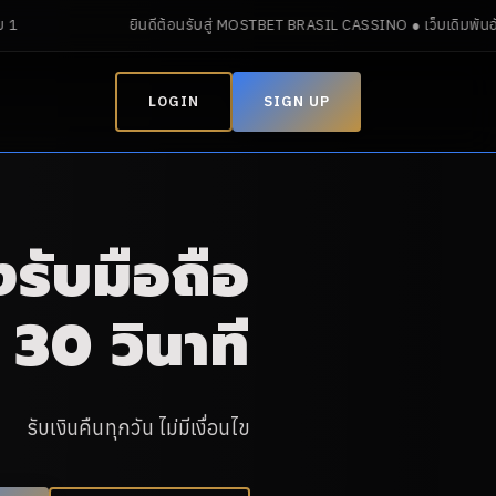
ยินดีต้อนรับสู่ MOSTBET BRASIL CASSINO ● เว็บเดิมพันอัน
LOGIN
SIGN UP
รับมือถือ
 30 วินาที
รับเงินคืนทุกวัน ไม่มีเงื่อนไข