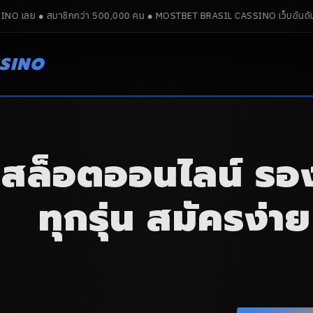
NO เลย ● สมาชิกกว่า 500,000 คน ● MOSTBET BRASIL CASSINO เว็บอันดับ 1
SSINO
็บสล็อตออนไลน์ รอง
ทุกรุ่น สมัครง่าย