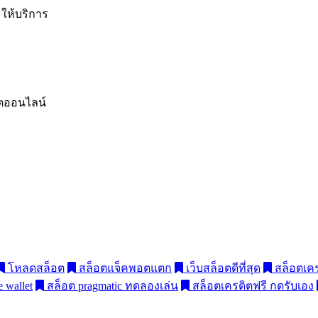
ให้บริการ
อตออนไลน์
โหลดสล็อต
สล็อตแจ็คพอตแตก
เว็บสล็อตดีที่สุด
สล็อตเคร
 wallet
สล็อต pragmatic ทดลองเล่น
สล็อตเครดิตฟรี กดรับเอง