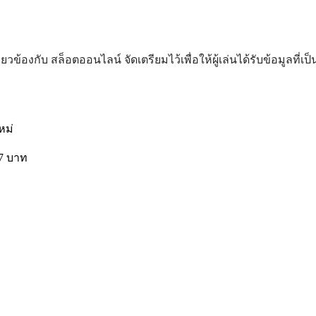
กี่ยวข้องกับ สล็อตออนไลน์ จัดเตรียมไว้เพื่อให้ผู้เล่นได้รับข้อมูลที่
หม่
07 บาท