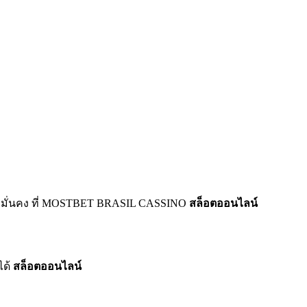
็ว มั่นคง ที่ MOSTBET BRASIL CASSINO
สล็อตออนไลน์
ได้
สล็อตออนไลน์