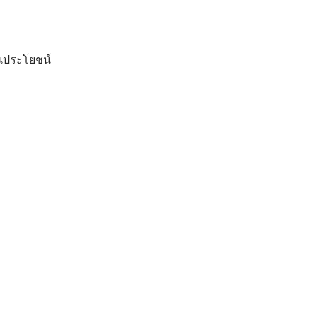
เป็นประโยชน์