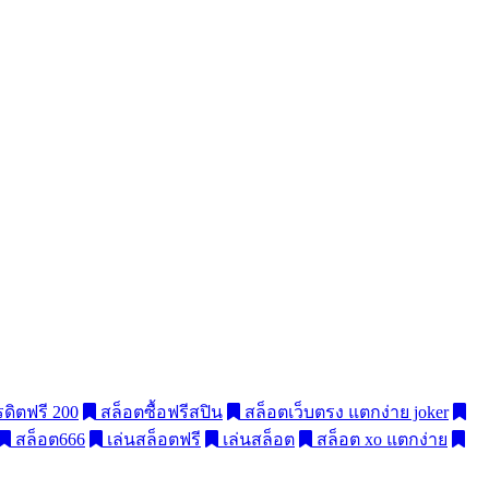
ดิตฟรี 200
สล็อตซื้อฟรีสปิน
สล็อตเว็บตรง แตกง่าย joker
สล็อต666
เล่นสล็อตฟรี
เล่นสล็อต
สล็อต xo แตกง่าย