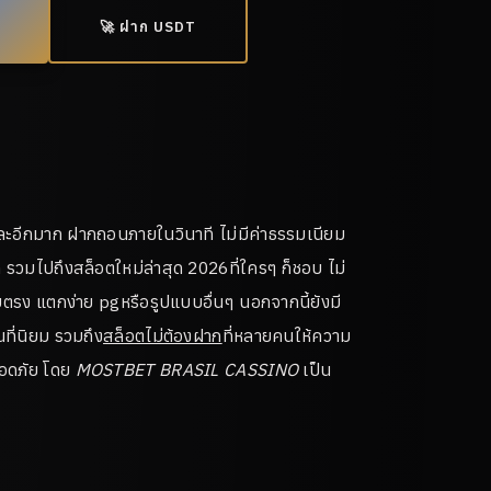
🚀 ฝาก USDT
อีกมาก ฝากถอนภายในวินาที ไม่มีค่าธรรมเนียม
ี รวมไปถึงสล็อตใหม่ล่าสุด 2026ที่ใครๆ ก็ชอบ ไม่
บตรง แตกง่าย pgหรือรูปแบบอื่นๆ นอกจากนี้ยังมี
็นที่นิยม รวมถึง
สล็อตไม่ต้องฝาก
ที่หลายคนให้ความ
ลอดภัย โดย
MOSTBET BRASIL CASSINO
เป็น