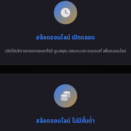
สล็อตออนไลน์ เปิดตลอด
เปิดให้บริการตลอดตลอดทั้งปี ดูแลคุณ ตลอดเวลา ครบจบที่ สล็อตออนไลน์
สล็อตออนไลน์ ไม่มีขั้นต่ำ