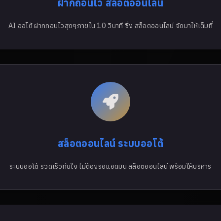
ฝากถอนไว สล็อตออนไลน์
AI ออโต้ ฝากถอนไวสุดๆภายใน 10 วินาที ซึ่ง สล็อตออนไลน์ จัดมาให้เต็มที่
สล็อตออนไลน์ ระบบออโต้
ระบบออโต้ รวดเร็วทันใจ ไม่ต้องรอแอดมิน สล็อตออนไลน์ พร้อมให้บริการ