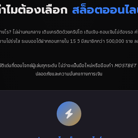
ำไมต้องเลือก
สล็อตออนไล
างไร? ไม่ผ่านคนกลาง เติมเครดิตด้วยคริปโต เติมเงิน-ถอนเงินไม่ต้องรอ ค่
ามโปร่งใส ระบบออโต้ฝากถอนภายใน 15 วิ มีสมาชิกกว่า 500,000 ราย ลอ
ด่นที่ตอบโจทย์ผู้เล่นทุกระดับ ไม่ว่าจะเป็นมือใหม่หรือมือเก๋า
MOSTBET 
ปลอดภัยและความมั่นคงทางการเงิน