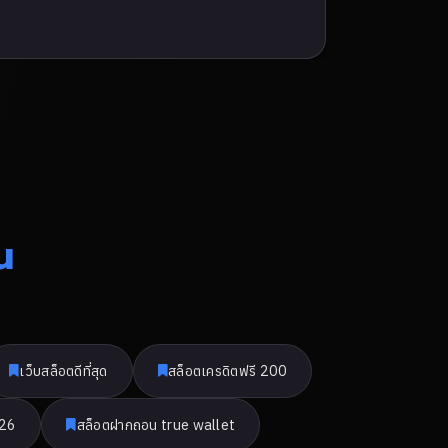
น
เว็บสล็อตดีที่สุด
สล็อตเครดิตฟรี 200
026
สล็อตฝากถอน true wallet