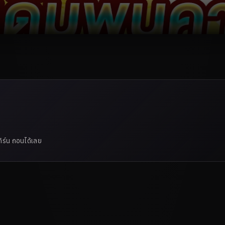
เทิร์น ถอนได้เลย