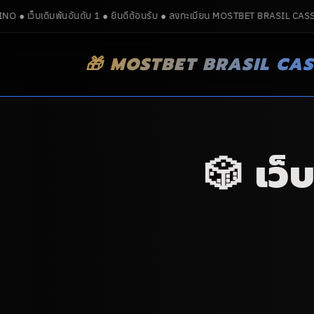
● เว็บเดิมพันอันดับ 1 ● ยินดีต้อนรับ ● ลงทะเบียน MOSTBET BRASIL CASSI
🎁 MOSTBET BRASIL CA
🎲 เว