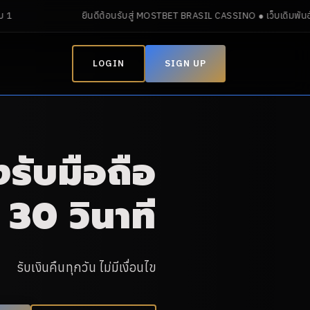
ยินดีต้อนรับสู่ MOSTBET BRASIL CASSINO ● เว็บเดิมพันอั
LOGIN
SIGN UP
รับมือถือ
 30 วินาที
รับเงินคืนทุกวัน ไม่มีเงื่อนไข