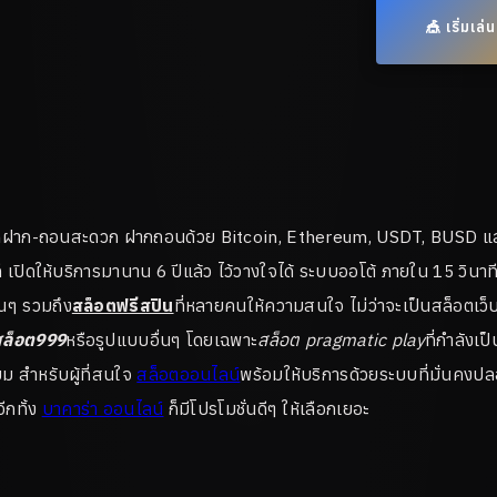
🎪 เริ่มเล่น
mฝาก-ถอนสะดวก ฝากถอนด้วย Bitcoin, Ethereum, USDT, BUSD และ
 เปิดให้บริการมานาน 6 ปีแล้ว ไว้วางใจได้ ระบบออโต้ ภายใน 15 วินาท
่นๆ รวมถึง
สล็อตฟรีสปิน
ที่หลายคนให้ความสนใจ ไม่ว่าจะเป็นสล็อตเว็
สล็อต999
หรือรูปแบบอื่นๆ โดยเฉพาะ
สล็อต pragmatic play
ที่กำลังเป
ยม สำหรับผู้ที่สนใจ
สล็อตออนไลน์
พร้อมให้บริการด้วยระบบที่มั่นคงป
ีกทั้ง
บาคาร่า ออนไลน์
ก็มีโปรโมชั่นดีๆ ให้เลือกเยอะ