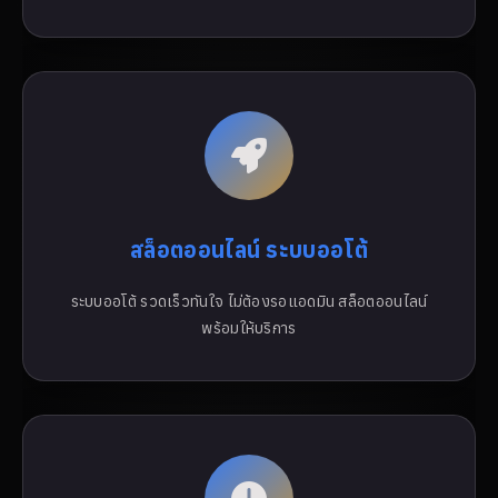
สล็อตออนไลน์ ระบบออโต้
ระบบออโต้ รวดเร็วทันใจ ไม่ต้องรอแอดมิน สล็อตออนไลน์
พร้อมให้บริการ