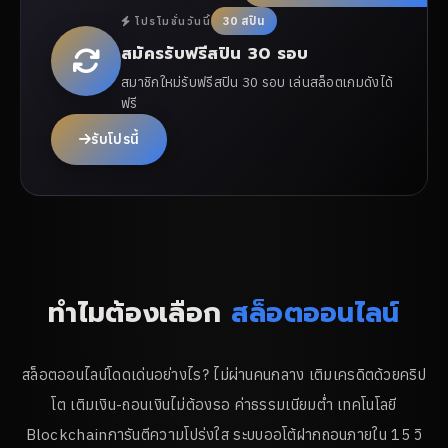
30 สปิน
โปรโมชั่นวันนี้
สมัครรับฟรีสปิน 30 รอบ
สมาชิกใหม่รับฟรีสปิน 30 รอบ เล่นสล็อตเกมดังได้
ฟรี
รับโปรนี้
ทำไมต้องเลือก
สล็อตออนไลน์
สล็อตออนไลน์โดดเด่นอย่างไร? ไม่ผ่านคนกลาง เติมเครดิตด้วยคริป
โต เติมเงิน-ถอนเงินไม่ต้องรอ ค่าธรรมเนียมต่ำ เทคโนโลยี
Blockchainการันตีความโปร่งใส ระบบออโต้ฝากถอนภายใน 15 วิ