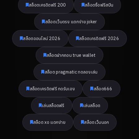
สล็อตเครดิตฟรี 200
สล็อตซื้อฟรีสปิน
สล็อตเว็บตรง แตกง่าย joker
สล็อตออนไลน์ 2026
สล็อตเครดิตฟรี 2026
สล็อตฝากถอน true wallet
สล็อต pragmatic ทดลองเล่น
สล็อตเครดิตฟรี กดรับเอง
สล็อต666
เล่นสล็อตฟรี
เล่นสล็อต
สล็อต xo แตกง่าย
สล็อตเว็บนอก