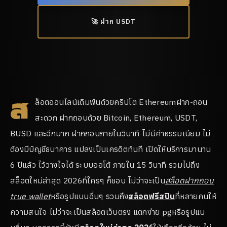
🚀 ฝาก USDT
ส
ล็อตออนไลน์เดิมพันด้วยคริปโต Ethereumฝาก-ถอน
สะดวก ฝากถอนด้วย Bitcoin, Ethereum, USDT,
BUSD และอีกมาก ฝากถอนภายในวินาที ไม่มีค่าธรรมเนียม ไม่
ต้องมีบัญชีธนาคาร แปลงเป็นเครดิตทันที เปิดให้บริการมานาน
6 ปีแล้ว ไว้วางใจได้ ระบบออโต้ ภายใน 15 วินาที รวมไปถึง
สล็อตใหม่ล่าสุด 2026ที่ใครๆ ก็ชอบ ไม่ว่าจะเป็น
สล็อตฝากถอน
true wallet
หรือรูปแบบอื่นๆ รวมถึง
สล็อตฟรีสปิน
ที่หลายคนให้
ความสนใจ ไม่ว่าจะเป็นสล็อตเว็บตรง แตกง่าย pgหรือรูปแบ