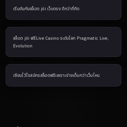
เริ่มต้นกับสล็อต jili เว็บตรง ดีกว่าที่คิด
สล็อต jili ฟรีLive Casino ระดับโลก Pragmatic Live,
Evolution
เซียนไว้ใจสมัครสล็อตฟรีเพราะจ่ายเต็มกว่าเว็บไหน