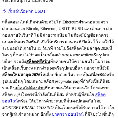
รับเงินคืนทุกวัน ไม่มีเงื่อนไข
🎪 เริ่มเล่น
🚀 ฝาก USDT
สล็อตออนไลน์เดิมพันด้วยคริปโต Ethereumฝาก-ถอนสะดวก
ฝากถอนด้วย Bitcoin, Ethereum, USDT, BUSD และอีกมาก ฝาก
ถอนภายในวินาที ไม่มีค่าธรรมเนียม ไม่ต้องมีบัญชีธนาคาร
แปลงเป็นเครดิตทันที เปิดให้บริการมานาน 6 ปีแล้ว ไว้วางใจได้
ระบบออโต้ ภายใน 15 วินาที รวมไปถึงสล็อตใหม่ล่าสุด 2026ที่
ใครๆ ก็ชอบ ไม่ว่าจะเป็น
สล็อตฝากถอน true wallet
หรือรูปแบ
บอื่นๆ รวมถึง
สล็อตฟรีสปิน
ที่หลายคนให้ความสนใจ ไม่ว่าจะ
เป็นสล็อตเว็บตรง แตกง่าย pgหรือรูปแบบอื่นๆ นอกจากนี้ยังมี
สล็อตใหม่ล่าสุด 2026
ให้เลือกอีกด้วย ไม่ว่าจะเป็น
สล็อต999
หรือ
รูปแบบอื่นๆ โดยเฉพาะ
สล็อต pragmatic play
ที่กำลังเป็นที่นิยม
รวมถึง
สล็อตไม่ต้องฝาก
ที่หลายคนให้ความสนใจ โดยเฉพาะ
สล็อต cq9 เว็บตรงที่กำลังเป็นที่นิยม สำหรับผู้ที่สนใจ
สล็อต
ออนไลน์
พร้อมให้บริการด้วยระบบที่มั่นคงปลอดภัย โดย
MOSTBET BRASIL CASSINO
เป็นเว็บตรงที่ได้รับความไว้วางใจ
จากผู้เล่นจำนวนมาก อีกทั้ง
บาคาร่า ออนไลน์
ก็มีโปรโมชั่นดีๆ